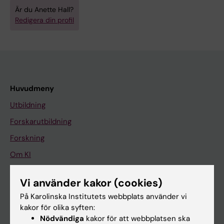
Är du Anette Hall?
Redigera din profil
Huvudmeny
Utbildning
Forskarutbildning
Forskning
Om KI
Vi använder kakor (cookies)
På gång
På Karolinska Institutets webbplats använder vi
Nyheter
kakor för olika syften:
Nödvändiga
kakor för att webbplatsen ska
Kalender