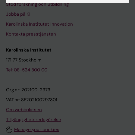
Stöd forskning och utbildning
Jobba på KI
Karolinska Institutet Innovation
Kontakta presstjänsten
Karolinska Institutet
171 77 Stockholm
Tel: 08-524 800 00
Org.nr: 202100-2973
VAT.nr: SE202100297301
Om webbplatsen
Tillgänglighetsredogörelse
Manage your cookies