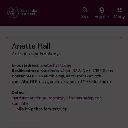
Skip
to
main
Sök
English
Meny
content
Anette Hall
Anknuten till Forskning
E-postadress:
anette.hall@ki.se
Besöksadress:
Karolinska vägen 37 A, QA3, 17164 Solna
Postadress:
H1 Neurobiologi, vårdvetenskap och
samhälle, H1 Klinisk geriatrik Kivipelto, 171 77 Stockholm
Del av:
Institutionen för neurobiologi, vårdvetenskap och
samhälle
Miia Kivipeltos forskargrupp