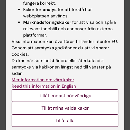
fungera korrekt.
Kakor för
analys
för att förstå hur
Student
webbplatsen används.
Marknadsföringskakor
för att visa och spåra
Ladok
relevant innehåll och annonser från externa
Canvas
plattformar.
Viss information kan överföras till länder utanför EU.
Schema
Genom att samtycka godkänner du att vi sparar
Studentmejlen
cookies.
Du kan när som helst ändra eller återkalla ditt
Kurs- och programwebbar
samtycke via kakikonen längst ned till vänster på
Student på KI
sidan.
Mer information om våra kakor
Read this information in English
Medarbetare
Tillåt endast nödvändiga
Medarbetarportalen
Tillåt mina valda kakor
Kontakta och besök KI
Tillåt alla
Universitetsbiblioteket