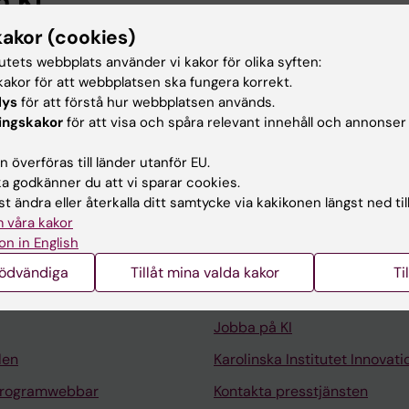
n KI
kakor (cookies)
ubb i höst
tutets webbplats använder vi kakor för olika syften:
e och schemat uppdaterat med nya klasser. Välkommen
akor för att webbplatsen ska fungera korrekt.
hubb!
lys
för att förstå hur webbplatsen används.
ingskakor
för att visa och spåra relevant innehåll och annonser
 överföras till länder utanför EU.
 godkänner du att vi sparar cookies.
t ändra eller återkalla ditt samtycke via kakikonen längst ned til
 våra kakor
Kontakta och besök KI
on in English
Universitetsbiblioteket
nödvändiga
Tillåt mina valda kakor
Ti
Stöd forskning och utbildning
Jobba på KI
len
Karolinska Institutet Innovati
programwebbar
Kontakta presstjänsten