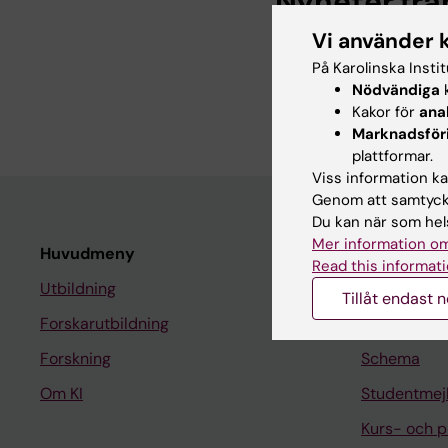
Nyheter frå
Vi använder 
Träna med KI:s hälsoh
2025-09-03 13:29
På Karolinska Insti
Gymmen är storstädad
Nödvändiga
k
hösten hos KI:s hälso
Kakor för
ana
Marknadsför
plattformar.
Viss information kan
Genom att samtycka
Du kan när som hels
Mer information om
Huvudmeny
Student
Read this informati
Utbildning
Ladok
Tillåt endast 
Forskarutbildning
Canvas
Forskning
Schema
Om KI
Studentmej
Kurs- och 