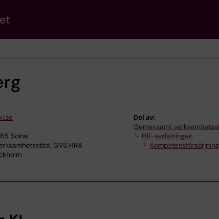
et
erg
i.se
Del av:
Gemensamt verksamhetss
165 Solna
HR-avdelningen
rksamhetsstöd, GVS HRA
Kompetensförsörjning
ockholm