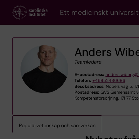
Skip
Ett medicinskt universit
to
main
content
Anders Wib
Teamledare
E-postadress:
anders.wiberg@k
Telefon:
+46852486686
Besöksadress:
Nobels väg 5, 17
Postadress:
GVS Gemensamt ve
Kompetensförsörjning, 171 77 St
Populärvetenskap och samverkan