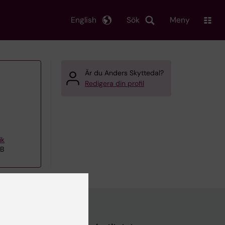
English
Sök
Meny
Är du Anders Skyttedal?
Redigera din profil
ik
EB