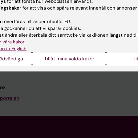
Kontakta och besök KI
lys
för att förstå hur webbplatsen används.
ingskakor
för att visa och spåra relevant innehåll och annonser
Universitetsbiblioteket
 överföras till länder utanför EU.
Stöd forskning och utbildning
 godkänner du att vi sparar cookies.
Jobba på KI
t ändra eller återkalla ditt samtycke via kakikonen längst ned til
 våra kakor
len
Karolinska Institutet Innovati
on in English
programwebbar
Kontakta presstjänsten
nödvändiga
Tillåt mina valda kakor
Ti
KI
re
portalen