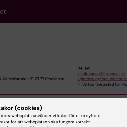
et
Del av:
Institutionen för medicinsk
 Administration IT, 171 77 Stockholm
epidemiologi och biostatist
Verksamhetsstöd för M
kakor (cookies)
tutets webbplats använder vi kakor för olika syften:
akor för att webbplatsen ska fungera korrekt.