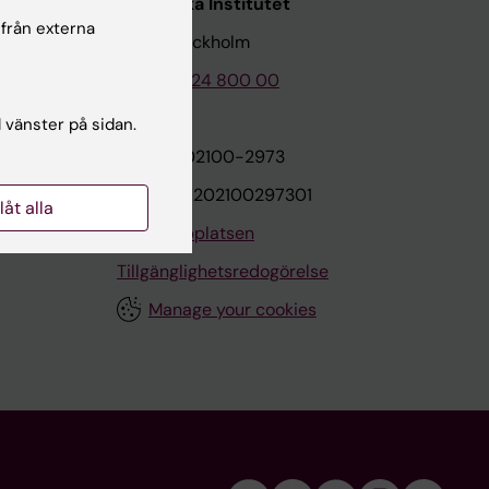
Karolinska Institutet
 från externa
171 77 Stockholm
Tel: 08-524 800 00
l vänster på sidan.
on
Org.nr: 202100-2973
VAT.nr: SE202100297301
llåt alla
Om webbplatsen
Tillgänglighetsredogörelse
Manage your cookies