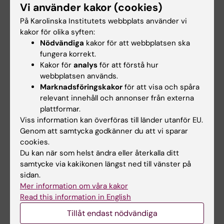
Vi använder kakor (cookies)
Alla författare
Niedzwiedzka K; Martijn J; Lind AE; van Eijk R;
På Karolinska Institutets webbplats använder vi
Schleper C; Guy L; Ettema TJG
JOURNAL ARTICLE:
BMC MICROBIOLOGY.
kakor för olika syften:
Nödvändiga
kakor för att webbplatsen ska
2014;14:121
fungera korrekt.
More than fishing in the dark: PCR of a
Kakor för
analys
för att förstå hur
dispersed sequence produces simple but
webbplatsen används.
ultrasensitive Wolbachia detection.
Marknadsföringskakor
för att visa och spåra
Schneider DI; Klasson L; Lind AE; Miller WJ
relevant innehåll och annonser från externa
plattformar.
JOURNAL ARTICLE:
ARCHAEA-AN
Viss information kan överföras till länder utanför EU.
Genom att samtycka godkänner du att vi sparar
INTERNATIONAL MICROBIOLOGICAL JOURNAL.
cookies.
2013;2013:1-12
Du kan när som helst ändra eller återkalla ditt
Close encounters of the third domain: the
samtycke via kakikonen längst ned till vänster på
emerging genomic view of archaeal diversity
sidan.
and evolution.
Mer information om våra kakor
Spang A; Martijn J; Saw JH; Lind AE; Guy L;
Read this information in English
Alla författare
Ettema TJG
Tillåt endast nödvändiga