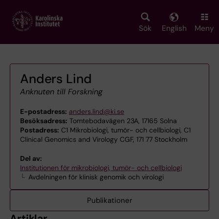
Skip
to
main
Sök
English
Meny
content
Anders Lind
Anknuten till Forskning
E-postadress:
anders.lind@ki.se
Besöksadress:
Tomtebodavägen 23A, 17165 Solna
Postadress:
C1 Mikrobiologi, tumör- och cellbiologi, C1
Clinical Genomics and Virology CGF, 171 77 Stockholm
Del av:
Institutionen för mikrobiologi, tumör- och cellbiologi
Avdelningen för klinisk genomik och virologi
Publikationer
Artiklar