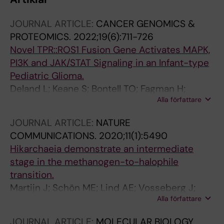
JOURNAL ARTICLE:
CANCER GENOMICS &
PROTEOMICS.
2022;19(6):711-726
Novel TPR::ROS1 Fusion Gene Activates MAPK,
PI3K and JAK/STAT Signaling in an Infant-type
Pediatric Glioma.
Deland L; Keane S; Bontell TO; Fagman H;
Alla författare
Sjögren H; Lind AE; Carén H; Tisell M; Nilsson
JA; Ejeskär K; Sabel M; Abel F
JOURNAL ARTICLE:
NATURE
COMMUNICATIONS.
2020;11(1):5490
Hikarchaeia demonstrate an intermediate
stage in the methanogen-to-halophile
transition.
Martijn J; Schön ME; Lind AE; Vosseberg J;
Alla författare
Williams TA; Spang A; Ettema TJG
JOURNAL ARTICLE:
MOLECULAR BIOLOGY