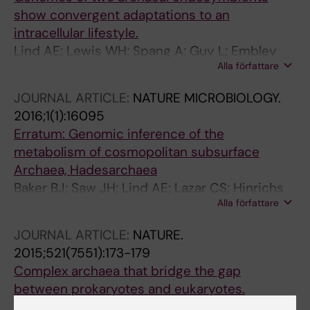
show convergent adaptations to an
intracellular lifestyle.
Lind AE; Lewis WH; Spang A; Guy L; Embley
Alla författare
TM; Ettema TJG
JOURNAL ARTICLE:
NATURE MICROBIOLOGY.
2016;1(1):16095
Erratum: Genomic inference of the
metabolism of cosmopolitan subsurface
Archaea, Hadesarchaea
Baker BJ; Saw JH; Lind AE; Lazar CS; Hinrichs
Alla författare
K-U; Teske AP; G. Ettema TJ
JOURNAL ARTICLE:
NATURE.
2015;521(7551):173-179
Complex archaea that bridge the gap
between prokaryotes and eukaryotes.
Spang A; Saw JH; Jørgensen SL; Zaremba-