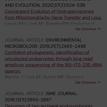
AND EVOLUTION.
2020;37(2):524-539
Convergent Evolution of Hydrogenosomes
from Mitochondria by Gene Transfer and Loss.
Lewis WH; Lind AE; Sendra KM; Onsbring H;
Alla författare
Williams TA; Esteban GF; Hirt RP; Ettema TJG;
Embley TM
JOURNAL ARTICLE:
ENVIRONMENTAL
MICROBIOLOGY.
2019;21(7):2485-2498
Confident phylogenetic identification of
uncultured prokaryotes through long read
amplicon sequencing of the 16S-ITS-23S rRNA
operon.
Martijn J; Lind AE; Schön ME; Spiertz I;
Alla författare
Juzokaite L; Bunikis I; Pettersson OV; Ettema
TJG
JOURNAL ARTICLE:
ISME JOURNAL.
2018;12(11):2655-2667
Genomes of two archaeal endosymbionts