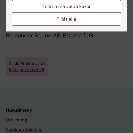
JOURNAL ARTICLE:
COMMUNICATIVE AND
Tillåt mina valda kakor
INTEGRATIVE BIOLOGY.
2011;4(6):664-667
Tillåt alla
An archaeal origin for the actin cytoskeleton:
Implications for eukaryogenesis.
Bernander R; Lind AE; Ettema TJG
Är du Anders Lind?
Redigera din profil
Huvudmeny
Utbildning
Forskarutbildning