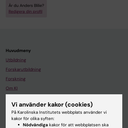
Är du Anders Blilie?
Redigera din profil
Huvudmeny
Utbildning
Forskarutbildning
Forskning
Om KI
Vi använder kakor (cookies)
På gång
På Karolinska Institutets webbplats använder vi
Nyheter
kakor för olika syften:
Nödvändiga
kakor för att webbplatsen ska
Kalender