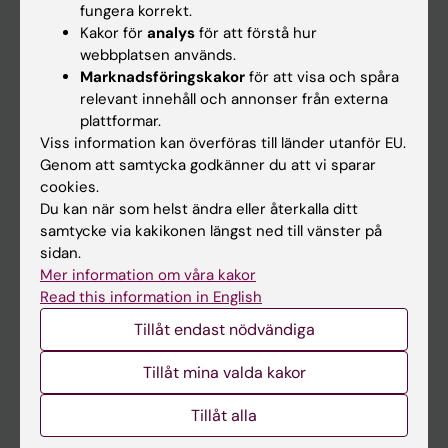
fungera korrekt.
Kakor för
analys
för att förstå hur
Student
webbplatsen används.
Marknadsföringskakor
för att visa och spåra
Ladok
relevant innehåll och annonser från externa
Canvas
plattformar.
Viss information kan överföras till länder utanför EU.
Schema
Genom att samtycka godkänner du att vi sparar
Studentmejlen
cookies.
Du kan när som helst ändra eller återkalla ditt
Kurs- och programwebbar
samtycke via kakikonen längst ned till vänster på
Student på KI
sidan.
Mer information om våra kakor
Read this information in English
Medarbetare
Tillåt endast nödvändiga
Medarbetarportalen
Tillåt mina valda kakor
Kontakta och besök KI
Tillåt alla
Universitetsbiblioteket