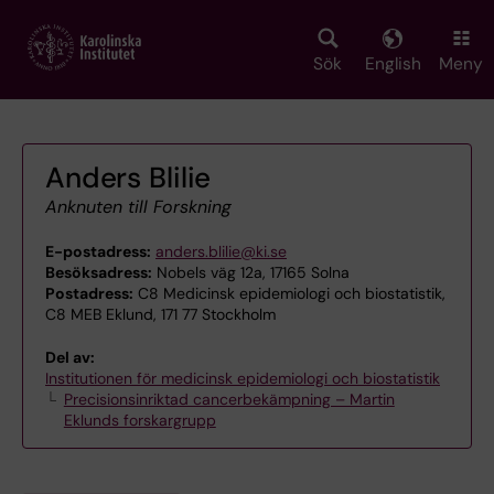
Skip
to
main
Sök
English
Meny
content
Anders Blilie
Anknuten till Forskning
E-postadress:
anders.blilie@ki.se
Besöksadress:
Nobels väg 12a, 17165 Solna
Postadress:
C8 Medicinsk epidemiologi och biostatistik,
C8 MEB Eklund, 171 77 Stockholm
Del av:
Institutionen för medicinsk epidemiologi och biostatistik
Precisionsinriktad cancerbekämpning – Martin
Eklunds forskargrupp