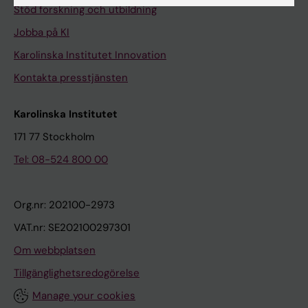
Stöd forskning och utbildning
Jobba på KI
Karolinska Institutet Innovation
Kontakta presstjänsten
Karolinska Institutet
171 77 Stockholm
Tel: 08-524 800 00
Org.nr: 202100-2973
VAT.nr: SE202100297301
Om webbplatsen
Tillgänglighetsredogörelse
Manage your cookies