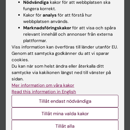
Nödvändiga
kakor för att webbplatsen ska
fungera korrekt.
Kalender
Kakor för
analys
för att förstå hur
webbplatsen används.
Student
Marknadsföringskakor
för att visa och spåra
Ladok
relevant innehåll och annonser från externa
plattformar.
Canvas
Viss information kan överföras till länder utanför EU.
Schema
Genom att samtycka godkänner du att vi sparar
cookies.
Studentmejlen
Du kan när som helst ändra eller återkalla ditt
Kurs- och programwebbar
samtycke via kakikonen längst ned till vänster på
sidan.
Student på KI
Mer information om våra kakor
Read this information in English
Medarbetare
Tillåt endast nödvändiga
Medarbetarportalen
Tillåt mina valda kakor
Kontakta och besök KI
Tillåt alla