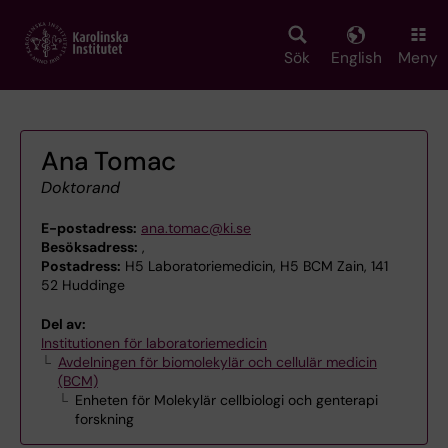
Skip
to
main
Sök
English
Meny
content
Ana Tomac
Doktorand
E-postadress:
ana.tomac@ki.se
Besöksadress:
,
Postadress:
H5 Laboratoriemedicin, H5 BCM Zain, 141
52 Huddinge
Del av:
Institutionen för laboratoriemedicin
Avdelningen för biomolekylär och cellulär medicin
(BCM)
Enheten för Molekylär cellbiologi och genterapi
forskning