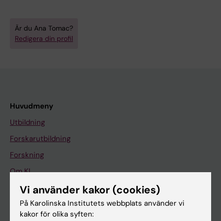
Är du Ana Tomac?
Redigera din profil
Huvudmeny
Utbildning
Forskarutbildning
Forskning
Om KI
Vi använder kakor (cookies)
På Karolinska Institutets webbplats använder vi
På gång
kakor för olika syften:
Nyheter