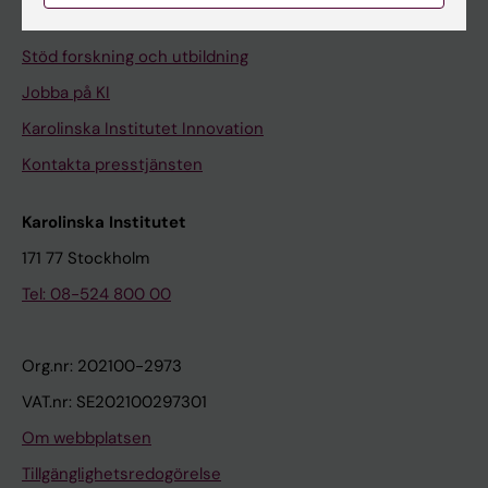
Universitetsbiblioteket
Stöd forskning och utbildning
Jobba på KI
Karolinska Institutet Innovation
Kontakta presstjänsten
Karolinska Institutet
171 77 Stockholm
Tel: 08-524 800 00
Org.nr: 202100-2973
VAT.nr: SE202100297301
Om webbplatsen
Tillgänglighetsredogörelse