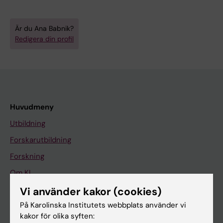
Är du Ana Babnik?
Redigera din profil
Huvudmeny
Utbildning
Forskarutbildning
Forskning
Om KI
Vi använder kakor (cookies)
På Karolinska Institutets webbplats använder vi
På gång
kakor för olika syften:
Nyheter