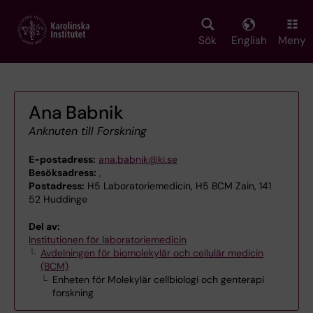
Skip
to
main
Sök
English
Meny
content
Ana Babnik
Anknuten till Forskning
E-postadress:
ana.babnik@ki.se
Besöksadress:
,
Postadress:
H5 Laboratoriemedicin, H5 BCM Zain, 141
52 Huddinge
Del av:
Institutionen för laboratoriemedicin
Avdelningen för biomolekylär och cellulär medicin
(BCM)
Enheten för Molekylär cellbiologi och genterapi
forskning