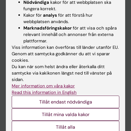
Nödvändiga
kakor för att webbplatsen ska
fungera korrekt.
Kalender
Kakor för
analys
för att förstå hur
webbplatsen används.
Student
Marknadsföringskakor
för att visa och spåra
Ladok
relevant innehåll och annonser från externa
plattformar.
Canvas
Viss information kan överföras till länder utanför EU.
Schema
Genom att samtycka godkänner du att vi sparar
cookies.
Studentmejlen
Du kan när som helst ändra eller återkalla ditt
Kurs- och programwebbar
samtycke via kakikonen längst ned till vänster på
sidan.
Student på KI
Mer information om våra kakor
Read this information in English
Medarbetare
Tillåt endast nödvändiga
Medarbetarportalen
Tillåt mina valda kakor
Kontakta och besök KI
Tillåt alla