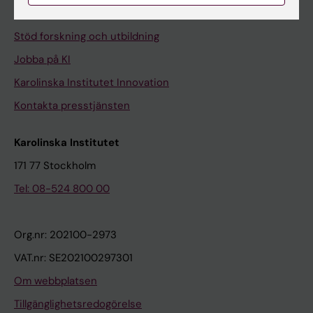
Universitetsbiblioteket
Stöd forskning och utbildning
Jobba på KI
Karolinska Institutet Innovation
Kontakta presstjänsten
Karolinska Institutet
171 77 Stockholm
Tel: 08-524 800 00
Org.nr: 202100-2973
VAT.nr: SE202100297301
Om webbplatsen
Tillgänglighetsredogörelse