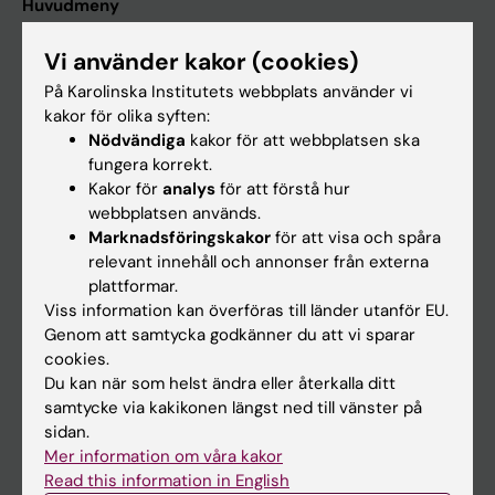
Huvudmeny
Utbildning
Vi använder kakor (cookies)
Forskarutbildning
På Karolinska Institutets webbplats använder vi
Forskning
kakor för olika syften:
Nödvändiga
kakor för att webbplatsen ska
Om KI
fungera korrekt.
Kakor för
analys
för att förstå hur
webbplatsen används.
På gång
Marknadsföringskakor
för att visa och spåra
Nyheter
relevant innehåll och annonser från externa
plattformar.
Kalender
Viss information kan överföras till länder utanför EU.
Genom att samtycka godkänner du att vi sparar
Student
cookies.
Du kan när som helst ändra eller återkalla ditt
Ladok
samtycke via kakikonen längst ned till vänster på
Canvas
sidan.
Mer information om våra kakor
Schema
Read this information in English