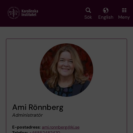
Skip
to
main
Sök
English
Meny
content
Ami Rönnberg
Administratör
E-postadress:
ami.ronnberg@ki.se
Telefon:
+46852482470