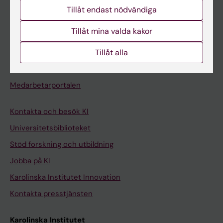
Studentmejlen
Tillåt endast nödvändiga
Kurs- och programwebbar
Tillåt mina valda kakor
Student på KI
Tillåt alla
Medarbetare
Medarbetarportalen
Kontakta och besök KI
Universitetsbiblioteket
Stöd forskning och utbildning
Jobba på KI
Karolinska Institutet Innovation
Kontakta presstjänsten
Karolinska Institutet