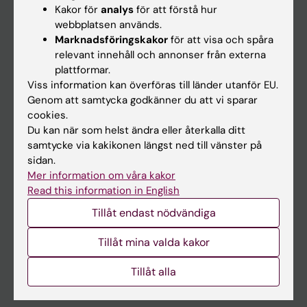
Student
Kakor för
analys
för att förstå hur
webbplatsen används.
Ladok
Marknadsföringskakor
för att visa och spåra
Canvas
relevant innehåll och annonser från externa
plattformar.
Schema
Viss information kan överföras till länder utanför EU.
Studentmejlen
Genom att samtycka godkänner du att vi sparar
cookies.
Kurs- och programwebbar
Du kan när som helst ändra eller återkalla ditt
Student på KI
samtycke via kakikonen längst ned till vänster på
sidan.
Mer information om våra kakor
Medarbetare
Read this information in English
Medarbetarportalen
Tillåt endast nödvändiga
Tillåt mina valda kakor
Kontakta och besök KI
Universitetsbiblioteket
Tillåt alla
Stöd forskning och utbildning