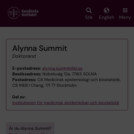
Skip
to
main
Sök
English
Meny
content
Alynna Summit
Doktorand
E-postadress:
alynna.summit@ki.se
Besöksadress:
Nobelsväg 12a, 17165 SOLNA
Postadress:
C8 Medicinsk epidemiologi och biostatistik,
C8 MEB I Chang, 171 77 Stockholm
Del av:
Institutionen för medicinsk epidemiologi och biostatistik
Är du Alynna Summit?