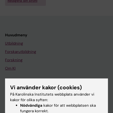
Redigera din profil
Huvudmeny
Utbildning
Forskarutbildning
Forskning
Om KI
På gång
Vi använder kakor (cookies)
Nyheter
På Karolinska Institutets webbplats använder vi
kakor för olika syften:
Kalender
Nödvändiga
kakor för att webbplatsen ska
fungera korrekt.