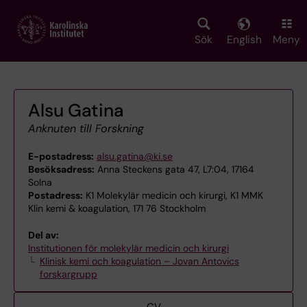
Skip
to
main
Sök
English
Meny
content
Alsu Gatina
Anknuten till Forskning
E-postadress:
alsu.gatina@ki.se
Besöksadress:
Anna Steckens gata 47, L7:04, 17164
Solna
Postadress:
K1 Molekylär medicin och kirurgi, K1 MMK
Klin kemi & koagulation, 171 76 Stockholm
Del av:
Institutionen för molekylär medicin och kirurgi
Klinisk kemi och koagulation – Jovan Antovics
forskargrupp