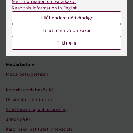
Mer information om våra kakor
Canvas
Read this information in English
Schema
Tillåt endast nödvändiga
Studentmejlen
Tillåt mina valda kakor
Kurs- och programwebbar
Tillåt alla
Student på KI
Medarbetare
Medarbetarportalen
Kontakta och besök KI
Universitetsbiblioteket
Stöd forskning och utbildning
Jobba på KI
Karolinska Institutet Innovation