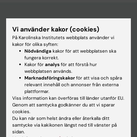
Huvudmeny
Vi använder kakor (cookies)
Utbildning
På Karolinska Institutets webbplats använder vi
kakor för olika syften:
Forskarutbildning
Nödvändiga
kakor för att webbplatsen ska
Forskning
fungera korrekt.
Kakor för
analys
för att förstå hur
Om KI
webbplatsen används.
Marknadsföringskakor
för att visa och spåra
relevant innehåll och annonser från externa
På gång
plattformar.
Nyheter
Viss information kan överföras till länder utanför EU.
Genom att samtycka godkänner du att vi sparar
Kalender
cookies.
Du kan när som helst ändra eller återkalla ditt
Student
samtycke via kakikonen längst ned till vänster på
sidan.
Ladok