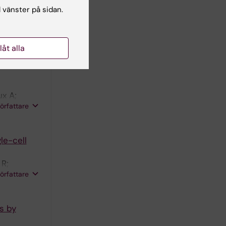
l vänster på sidan.
llåt alla
x A;
författare
le-cell
R;
författare
cs by