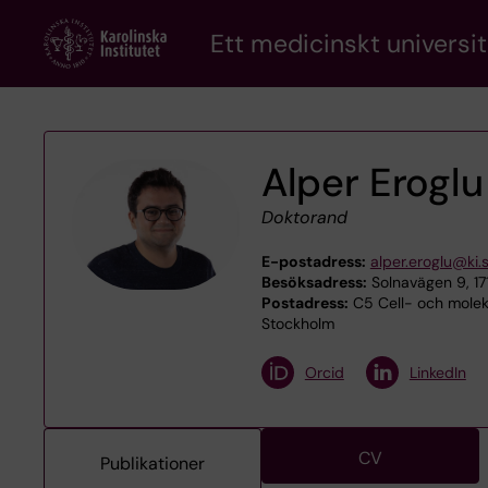
Skip
Ett medicinskt universit
to
main
content
Alper Eroglu
Doktorand
E-postadress:
alper.eroglu@ki.
Besöksadress:
Solnavägen 9, 1
Postadress:
C5 Cell- och moleky
Stockholm
Orcid
LinkedIn
CV
Publikationer