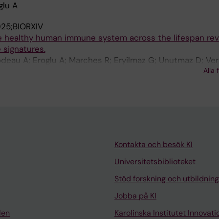
glu A
25;BIORXIV
he healthy human immune system across the lifespan rev
 signatures.
deau A; Eroglu A; Marches R; Eryilmaz G; Unutmaz D; Ve
Alla 
jías A; Pascual V; Kuchel GA; Ramilo O; Banchereau JF; U
Kontakta och besök KI
Universitetsbiblioteket
Stöd forskning och utbildning
Jobba på KI
len
Karolinska Institutet Innovati