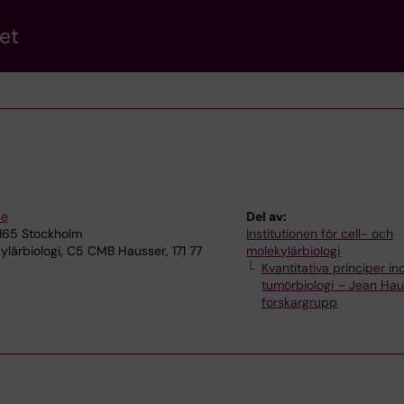
et
se
Del av:
7165 Stockholm
Institutionen för cell- och
lärbiologi, C5 CMB Hausser, 171 77
molekylärbiologi
Kvantitativa principer i
tumörbiologi – Jean Hau
forskargrupp