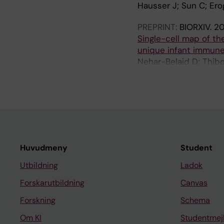
Hausser J; Sun C; Ero
PREPRINT:
BIORXIV.
20
Single-cell map of t
unique infant immune
Nehar-Belaid D; Thibo
CP; Gu J; Balaji U; Me
Huvudmeny
Student
Utbildning
Ladok
Forskarutbildning
Canvas
Forskning
Schema
Om KI
Studentmej