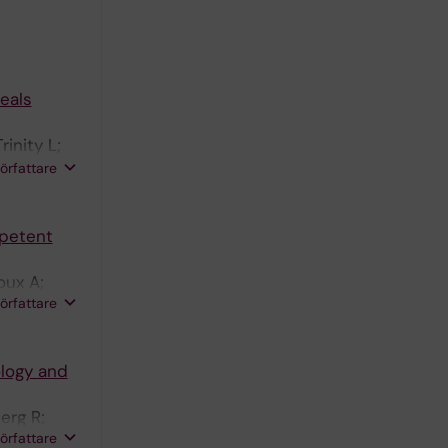
eals
inity L;
o O;
författare
mpetent
oux A;
författare
ology and
erg R;
författare