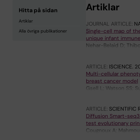
Artiklar
Hitta på sidan
Artiklar
JOURNAL ARTICLE:
N
Single-cell map of t
Alla övriga publikationer
unique infant immune
Nehar-Belaid D; Thibo
Unutmaz D; Verschoor 
Banchereau JF; Ucar 
ARTICLE:
ISCIENCE.
20
Multi-cellular pheno
breast cancer model
Gsell L; Watson SS; S
Joyce JA; Hausser J
ARTICLE:
SCIENTIFIC
Diffusion Smart-seq3 
test evolutionary pri
Cougnoux A; Mahmoud 
Hausser J