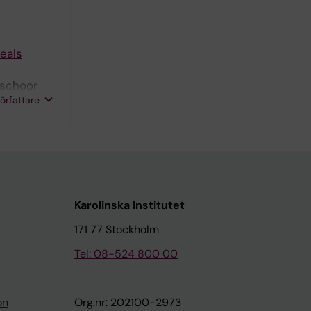
eals
rschoor
författare
car D
Karolinska Institutet
171 77 Stockholm
Tel: 08-524 800 00
on
Org.nr: 202100-2973