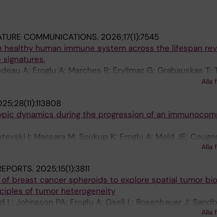
ATURE COMMUNICATIONS.
2026;17(1):7545
he healthy human immune system across the lifespan rev
 signatures.
deau A; Eroglu A; Marches R; Eryilmaz G; Grabauskas T; Tr
CP; Gu J; Balaji U; Mejías A; Pascual V; Kuchel GA; Ramil
Alla 
D
25;28(11):113808
typic dynamics during the progression of an immunoco
utevski I; Massara M; Soukup K; Eroglu A; Mold JE; Cougn
Alla 
 REPORTS.
2025;15(1):3811
of breast cancer spheroids to explore spatial tumor bi
nciples of tumor heterogeneity
L; Johnsson PA; Eroglu A; Gsell L; Rosenbauer J; Sandb
Alla 