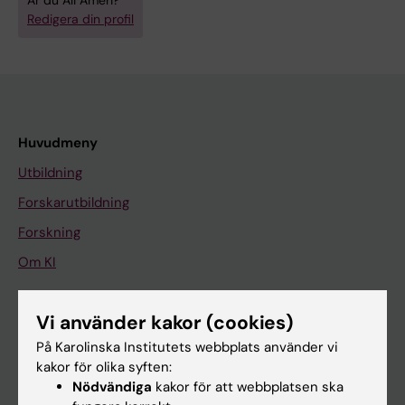
Är du Ali Ameri?
Redigera din profil
Huvudmeny
Utbildning
Forskarutbildning
Forskning
Om KI
Vi använder kakor (cookies)
På gång
På Karolinska Institutets webbplats använder vi
Nyheter
kakor för olika syften:
Kalender
Nödvändiga
kakor för att webbplatsen ska