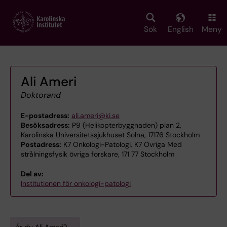
Skip
to
main
Sök
English
Meny
content
Ali Ameri
Doktorand
E-postadress:
ali.ameri@ki.se
Besöksadress:
P9 (Helikopterbyggnaden) plan 2,
Karolinska Universitetssjukhuset Solna, 17176 Stockholm
Postadress:
K7 Onkologi-Patologi, K7 Övriga Med
strålningsfysik övriga forskare, 171 77 Stockholm
Del av:
Institutionen för onkologi-patologi