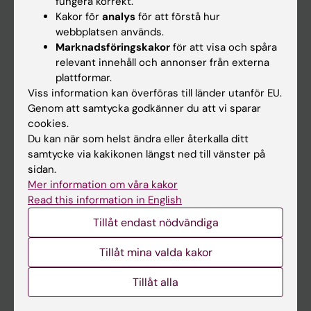
fungera korrekt.
Kakor för
analys
för att förstå hur
Student
webbplatsen används.
Ladok
Marknadsföringskakor
för att visa och spåra
relevant innehåll och annonser från externa
Canvas
plattformar.
Schema
Viss information kan överföras till länder utanför EU.
Genom att samtycka godkänner du att vi sparar
Studentmejlen
cookies.
Kurs- och programwebbar
Du kan när som helst ändra eller återkalla ditt
samtycke via kakikonen längst ned till vänster på
Student på KI
sidan.
Mer information om våra kakor
Read this information in English
Medarbetare
Tillåt endast nödvändiga
Medarbetarportalen
Tillåt mina valda kakor
Kontakta och besök KI
Tillåt alla
Universitetsbiblioteket
Stöd forskning och utbildning