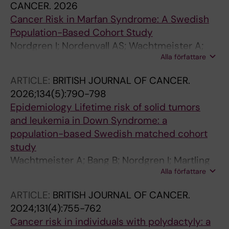
CANCER.
2026
Cancer Risk in Marfan Syndrome: A Swedish
Population-Based Cohort Study
Nordgren I; Nordenvall AS; Wachtmeister A;
Alla författare
Taylan F; Lu Y; Norrby C; Lindstrand A;
Grigelioniene G; Tettamanti G
ARTICLE:
BRITISH JOURNAL OF CANCER.
2026;134(5):790-798
Epidemiology Lifetime risk of solid tumors
and leukemia in Down Syndrome: a
population-based Swedish matched cohort
study
Wachtmeister A; Bang B; Nordgren I; Martling
Alla författare
A; Johansson B; Lu Y; Nordenvall AS;
Tettamanti G; Nordgren A
ARTICLE:
BRITISH JOURNAL OF CANCER.
2024;131(4):755-762
Cancer risk in individuals with polydactyly: a