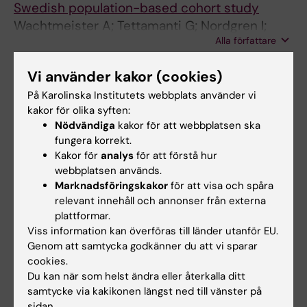
Swedish population-based cohort study
Wachtmeister A; Tettamanti G; Nordgren I;
Alla författare
Norrby C; Laurell T; Lu Y; Nordenvall AS;
Nordgren A
ARTICLE:
MOLECULAR GENETICS & GENOMIC
Vi använder kakor (cookies)
MEDICINE.
2022;10(4):e1880
På Karolinska Institutets webbplats använder vi
Detection of germline mosaicism in fathers of
kakor för olika syften:
children with intellectual disability syndromes
Nödvändiga
kakor för att webbplatsen ska
fungera korrekt.
caused by de novo variants
Kakor för
analys
för att förstå hur
Frisk S; Wachtmeister A; Laurell T; Lindstrand
webbplatsen används.
Alla författare
A; Jantti N; Malmgren H; Lagerstedt-Robinson
Marknadsföringskakor
för att visa och spåra
K; Tesi B; Taylan F; Nordgren A
relevant innehåll och annonser från externa
plattformar.
Viss information kan överföras till länder utanför EU.
Forskningsområden:
Genom att samtycka godkänner du att vi sparar
Cancer och onkologi
Epidemiologi
Pediatrik
cookies.
Du kan när som helst ändra eller återkalla ditt
Är du Alexandra Wachtmeister?
samtycke via kakikonen längst ned till vänster på
Redigera din profil
sidan.