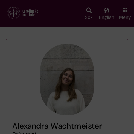
Skip
to
main
Sök
English
Meny
content
Alexandra Wachtmeister
Doktorand