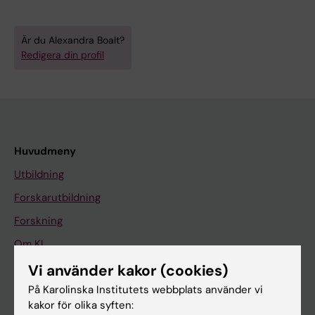
Är du Alexandra Boalt?
Redigera din profil
Huvudmeny
Utbildning
Forskarutbildning
Forskning
Om KI
Vi använder kakor (cookies)
På Karolinska Institutets webbplats använder vi
På gång
kakor för olika syften:
Nyheter