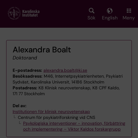
Skip
to
main
Sök
English
Meny
content
Alexandra Boalt
Doktorand
E-postadress:
alexandra.boalt@ki.se
Besöksadress:
M46, Internetpsykiatrienheten, Psykiatri
Sydväst, Karolinska Universit, 14186 Stockholm
Postadress:
K8 Klinisk neurovetenskap, K8 CPF Kaldo,
171 77 Stockholm
Del av:
Institutionen för klinisk neurovetenskap
Centrum för psykiatriforskning vid CNS
Psykologiska interventioner - innovation, förbättring
och implementering – Viktor Kaldos forskargrupp