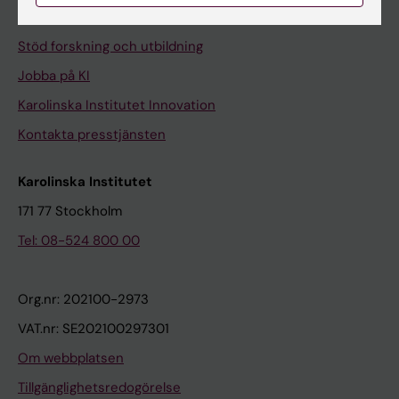
Universitetsbiblioteket
Stöd forskning och utbildning
Jobba på KI
Karolinska Institutet Innovation
Kontakta presstjänsten
Karolinska Institutet
171 77 Stockholm
Tel: 08-524 800 00
Org.nr: 202100-2973
VAT.nr: SE202100297301
Om webbplatsen
Tillgänglighetsredogörelse