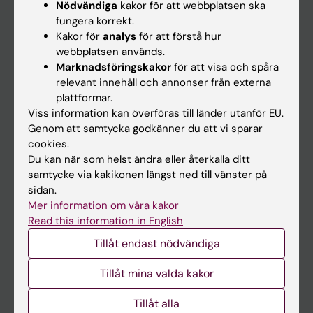
Nödvändiga
kakor för att webbplatsen ska
fungera korrekt.
Kalender
Kakor för
analys
för att förstå hur
webbplatsen används.
Student
Marknadsföringskakor
för att visa och spåra
Ladok
relevant innehåll och annonser från externa
plattformar.
Canvas
Viss information kan överföras till länder utanför EU.
Schema
Genom att samtycka godkänner du att vi sparar
cookies.
Studentmejlen
Du kan när som helst ändra eller återkalla ditt
Kurs- och programwebbar
samtycke via kakikonen längst ned till vänster på
sidan.
Student på KI
Mer information om våra kakor
Read this information in English
Medarbetare
Tillåt endast nödvändiga
Medarbetarportalen
Tillåt mina valda kakor
Kontakta och besök KI
Tillåt alla