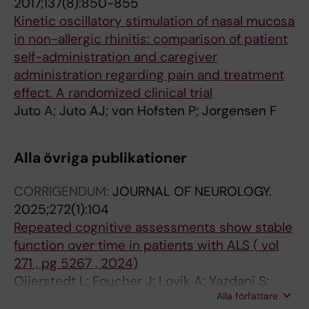
2017;137(8):850-855
Kinetic oscillatory stimulation of nasal mucosa
in non-allergic rhinitis: comparison of patient
self-administration and caregiver
administration regarding pain and treatment
effect. A randomized clinical trial
Juto A; Juto AJ; von Hofsten P; Jorgensen F
Alla övriga publikationer
CORRIGENDUM:
JOURNAL OF NEUROLOGY.
2025;272(1):104
Repeated cognitive assessments show stable
function over time in patients with ALS ( vol
271 , pg 5267 , 2024)
Oijerstedt L; Foucher J; Lovik A; Yazdani S;
Alla författare
Juto A; Klappe U; Fang F; Ingre C