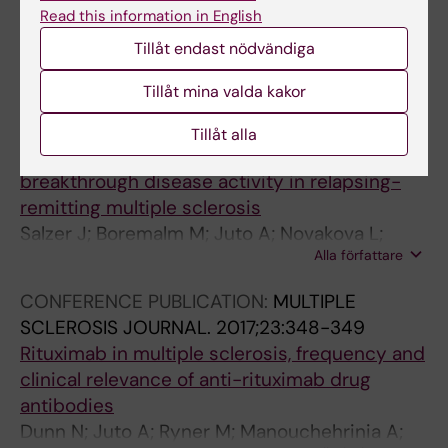
rebound disease activity
Read this information in English
Juto A; Fink K; Al Nimer F; Piehl F
Tillåt endast nödvändiga
CONFERENCE PUBLICATION:
MULTIPLE
Tillåt mina valda kakor
SCLEROSIS JOURNAL.
2017;23:323
Comparison of rituximab and highly effective
Tillåt alla
second line disease modifying therapies after
breakthrough disease activity in relapsing-
remitting multiple sclerosis
Salzer J; Boremalm M; Juto A; Novakova L;
Alla författare
Axelsson M; Frisell T; Lycke J; Piehl F
CONFERENCE PUBLICATION:
MULTIPLE
SCLEROSIS JOURNAL.
2017;23:348-349
Rituximab in multiple sclerosis, frequency and
clinical relevance of anti-rituximab drug
antibodies
Dunn N; Juto A; Ryner M; Manouchehrinia A;