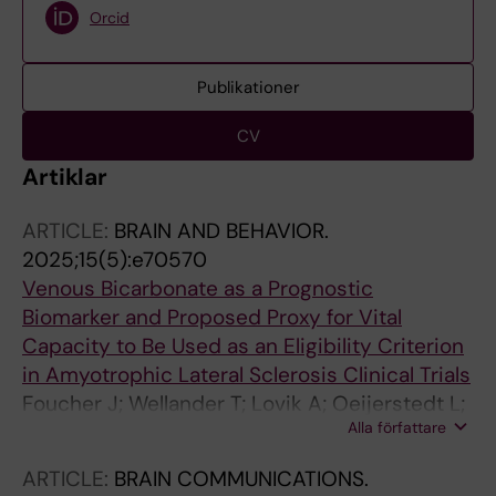
Orcid
Publikationer
CV
Artiklar
ARTICLE:
BRAIN AND BEHAVIOR.
2025;15(5):e70570
Venous Bicarbonate as a Prognostic
Biomarker and Proposed Proxy for Vital
Capacity to Be Used as an Eligibility Criterion
in Amyotrophic Lateral Sclerosis Clinical Trials
Foucher J; Wellander T; Lovik A; Oeijerstedt L;
Alla författare
Juto A; Fang F; Ingre C
ARTICLE:
BRAIN COMMUNICATIONS.