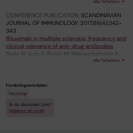
Alla författare
Piccoli L; Fink K; Piehl F; Fogdell-Hahn A
CONFERENCE PUBLICATION:
SCANDINAVIAN
JOURNAL OF IMMUNOLOGY.
2017;86(4):342-
343
Rituximab in multiple sclerosis; frequency and
clinical relevance of anti-drug antibodies
Dunn N; Juto A; Ryner M; Manouchehrinia A;
Alla författare
Piccoli L; Fink K; Piehl F; Fogdell-Hahn A
Forskningsområden:
Neurologi
Är du Alexander Juto?
Redigera din profil