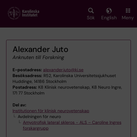
Skip
to
main
Sök
English
Meny
content
Alexander Juto
Anknuten till Forskning
E-postadress:
alexander.juto@ki.se
Besöksadress:
R52, Karolinska Universitetssjukhuset
Huddinge, 14186 Stockholm
Postadress:
K8 Klinisk neurovetenskap, K8 Neuro Ingre,
171 77 Stockholm
Del av:
Institutionen för klinisk neurovetenskap
Avdelningen för neuro
Amyotrofisk lateral skleros - ALS – Caroline Ingres
forskargrupp