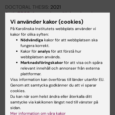
DOCTORAL THESIS:
2021
Anti-CD20 therapy in multiple sclerosis :
clinical and paraclinical outcomes
Vi använder kakor (cookies)
Juto A
På Karolinska Institutets webbplats använder vi
kakor för olika syften:
CONFERENCE PUBLICATION:
MULTIPLE
Nödvändiga
kakor för att webbplatsen ska
SCLEROSIS JOURNAL.
2019;25:542-543
fungera korrekt.
Kakor för
analys
för att förstå hur
Longitudinal follow up to determine the
webbplatsen används.
clinical relevance of anti-drug antibodies
Marknadsföringskakor
för att visa och spåra
against Rituximab in multiple sclerosis
relevant innehåll och annonser från externa
Dunn N; Manouchehrinia A; Englund S; Juto A;
plattformar.
Alla författare
Kharlamova N; Fink K; Piehl F; Fogdell-Hahn A
Viss information kan överföras till länder utanför EU.
Genom att samtycka godkänner du att vi sparar
CONFERENCE PUBLICATION:
MULTIPLE
cookies.
SCLEROSIS JOURNAL.
2019;25:290-291
Du kan när som helst ändra eller återkalla ditt
samtycke via kakikonen längst ned till vänster på
Interrupting rituximab treatment in relapsing-
sidan.
remitting multiple sclerosis; No evidence of
Mer information om våra kakor