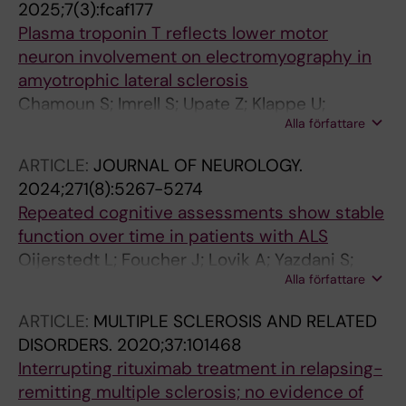
2025;7(3):fcaf177
Plasma troponin T reflects lower motor
neuron involvement on electromyography in
amyotrophic lateral sclerosis
Chamoun S; Imrell S; Upate Z; Klappe U;
Alla författare
Oijerstedt L; Yazdani S; Franko MA; Foucher J;
Azizi L; Lovik A; Samuelsson K; Press R; Fang F;
ARTICLE:
JOURNAL OF NEUROLOGY.
Svennberg E; Juto A; Ingre C
2024;271(8):5267-5274
Repeated cognitive assessments show stable
function over time in patients with ALS
Oijerstedt L; Foucher J; Lovik A; Yazdani S;
Alla författare
Juto A; Klappe U; Fang F; Ingre C
ARTICLE:
MULTIPLE SCLEROSIS AND RELATED
DISORDERS.
2020;37:101468
Interrupting rituximab treatment in relapsing-
remitting multiple sclerosis; no evidence of