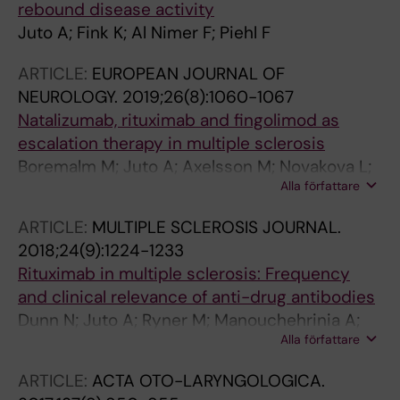
rebound disease activity
Juto A; Fink K; Al Nimer F; Piehl F
ARTICLE:
EUROPEAN JOURNAL OF
NEUROLOGY.
2019;26(8):1060-1067
Natalizumab, rituximab and fingolimod as
escalation therapy in multiple sclerosis
Boremalm M; Juto A; Axelsson M; Novakova L;
Alla författare
Frisell T; Svenningsson A; Lycke J; Piehl F;
Selzer J
ARTICLE:
MULTIPLE SCLEROSIS JOURNAL.
2018;24(9):1224-1233
Rituximab in multiple sclerosis: Frequency
and clinical relevance of anti-drug antibodies
Dunn N; Juto A; Ryner M; Manouchehrinia A;
Alla författare
Piccoli L; Fink K; Piehl F; Fogdell-Hahn A
ARTICLE:
ACTA OTO-LARYNGOLOGICA.