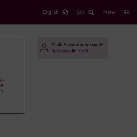
English
Sök
Meny
Är du Alexander Eriksson?
Redigera din profil
gi,
le
pp