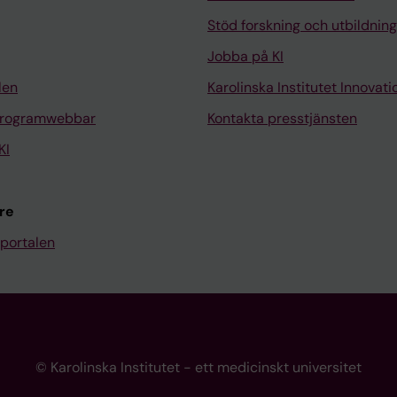
Stöd forskning och utbildning
Jobba på KI
len
Karolinska Institutet Innovati
programwebbar
Kontakta presstjänsten
KI
re
portalen
© Karolinska Institutet - ett medicinskt universitet