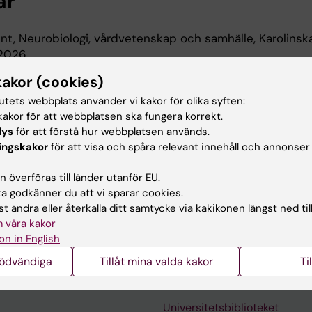
ar
nt, Neurobiologi, vårdvetenskap och samhälle, Karolinsk
-2026
kakor (cookies)
 utbildning
tutets webbplats använder vi kakor för olika syften:
akor för att webbplatsen ska fungera korrekt.
lys
för att förstå hur webbplatsen används.
 - Public Health Sciences, Public Health Sciences, Sto
ingskakor
för att visa och spåra relevant innehåll och annonser
 överföras till länder utanför EU.
ce - Sport science, Sport science, Linnéuniversitetet, 2
 godkänner du att vi sparar cookies.
t ändra eller återkalla ditt samtycke via kakikonen längst ned til
 våra kakor
on in English
nödvändiga
Tillåt mina valda kakor
Ti
Kontakta och besök KI
Universitetsbiblioteket