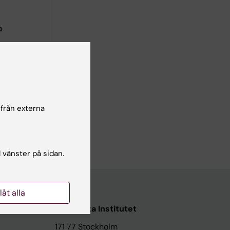
a
ckholms
 från externa
019
l vänster på sidan.
llåt alla
Karolinska Institutet
171 77 Stockholm