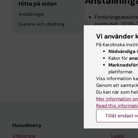
Anställning
Hitta på sidan
Anställningar
Forskningsassiste
Institutet, 2026
Examina och utbildning
Vi använder 
Examina och
På Karolinska Insti
Nödvändiga
k
Kakor för
ana
Master of Science
Marknadsför
universitet, 2023
plattformar.
Viss information kan
Bachelor of Scien
Genom att samtycka
Du kan när som hels
Mer information om
Read this informati
Tillåt endast 
Huvudmeny
Student
Utbildning
Ladok