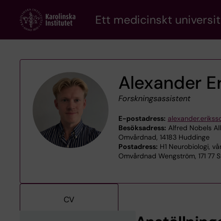
Skip
Ett medicinskt universit
to
main
content
Alexander E
Forskningsassistent
E-postadress:
alexander.erikss
Besöksadress:
Alfred Nobels Al
Omvårdnad, 14183 Huddinge
Postadress:
H1 Neurobiologi, vå
Omvårdnad Wengström, 171 77 
CV