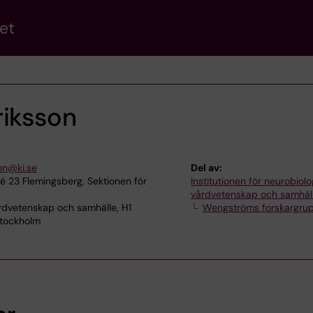
et
riksson
on@ki.se
Del av:
lé 23 Flemingsberg, Sektionen för
Institutionen för neurobiolo
vårdvetenskap och samhäl
rdvetenskap och samhälle, H1
Wengströms forskargru
Stockholm