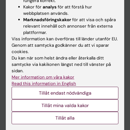
fungera korrekt.
Kakor för
analys
för att förstå hur
Student
webbplatsen används.
Ladok
Marknadsföringskakor
för att visa och spåra
relevant innehåll och annonser från externa
Canvas
plattformar.
Schema
Viss information kan överföras till länder utanför EU.
Genom att samtycka godkänner du att vi sparar
Studentmejlen
cookies.
Kurs- och programwebbar
Du kan när som helst ändra eller återkalla ditt
samtycke via kakikonen längst ned till vänster på
Student på KI
sidan.
Mer information om våra kakor
Read this information in English
Medarbetare
Tillåt endast nödvändiga
Medarbetarportalen
Tillåt mina valda kakor
Kontakta och besök KI
Tillåt alla
Universitetsbiblioteket
Stöd forskning och utbildning