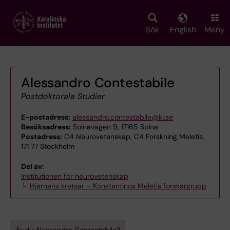
Skip
to
main
Sök
English
Meny
content
Alessandro Contestabile
Postdoktorala Studier
E-postadress:
alessandro.contestabile@ki.se
Besöksadress:
Solnavägen 9, 17165 Solna
Postadress:
C4 Neurovetenskap, C4 Forskning Meletis,
171 77 Stockholm
Del av:
Institutionen för neurovetenskap
Hjärnans kretsar – Konstantinos Meletis forskargrupp