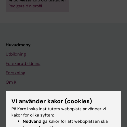
Är du Alessandro Contestabile?
Redigera din profil
Huvudmeny
Utbildning
Forskarutbildning
Forskning
Om KI
Vi använder kakor (cookies)
På gång
På Karolinska Institutets webbplats använder vi
Nyheter
kakor för olika syften:
Kalender
Nödvändiga
kakor för att webbplatsen ska