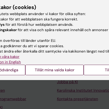
ar
kakor (cookies)
i och farmakologi, Karolinska Institutet, 2026-
tutets webbplats använder vi kakor för olika syften:
akor för att webbplatsen ska fungera korrekt.
sk biokemi och biofysik, Karolinska Institutet, 2020-20
lys
för att förstå hur webbplatsen används.
ingskakor
för att visa och spåra relevant innehåll och annonser
 överföras till länder utanför EU.
 godkänner du att vi sparar cookies.
t ändra eller återkalla ditt samtycke via kakikonen längst ned til
Kontakta och besök KI
 våra kakor
on in English
Universitetsbiblioteket
nödvändiga
Tillåt mina valda kakor
Ti
Stöd forskning och utbildning
Jobba på KI
len
Karolinska Institutet Innovati
programwebbar
Kontakta presstjänsten
KI