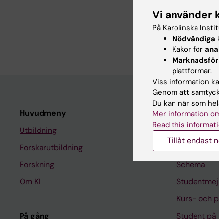
Anställning
Vi använder 
Forskare, Fysiolog
På Karolinska Insti
Nödvändiga
k
Forskare, Medicin
Kakor för
ana
Marknadsför
plattformar.
Viss information kan
Genom att samtycka
Du kan när som hels
Huvudmeny
Student
Mer information om
Read this informati
Utbildning
Ladok
Tillåt endast 
Forskarutbildning
Canvas
Forskning
Schema
Om KI
Studentmej
Kurs- och 
På gång
Student på 