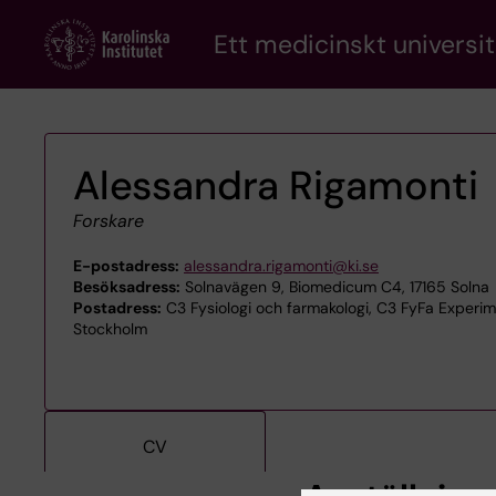
Skip
Ett medicinskt universit
to
main
content
Alessandra Rigamonti
Forskare
E-postadress:
alessandra.rigamonti@ki.se
Besöksadress:
Solnavägen 9, Biomedicum C4, 17165 Solna
Postadress:
C3 Fysiologi och farmakologi, C3 FyFa Experimen
Stockholm
CV