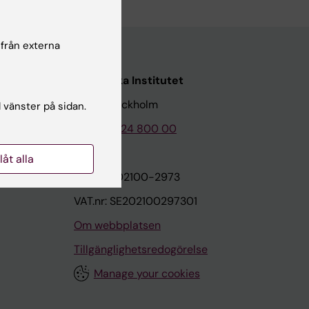
 från externa
Karolinska Institutet
171 77 Stockholm
l vänster på sidan.
Tel: 08-524 800 00
llåt alla
on
Org.nr: 202100-2973
VAT.nr: SE202100297301
Om webbplatsen
Tillgänglighetsredogörelse
Manage your cookies