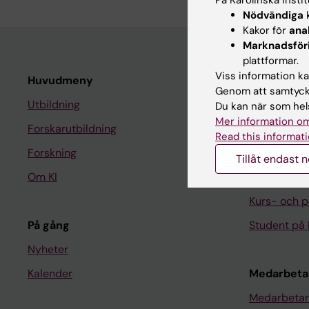
Nödvändiga
k
Kakor för
ana
Marknadsför
plattformar.
Viss information kan
Huvudmeny
Student
Genom att samtycka
Utbildning
Ladok
Du kan när som hels
Mer information om
Forskarutbildning
Canvas
Read this informati
Forskning
Schema
Tillåt endast 
Om KI
Studentmej
Kurs- och 
På gång
Student på 
Nyheter
Kalender
Medarbeta
Medarbetar