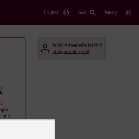
English
Sök
Meny
Är du Alessandra Nanni?
Redigera din profil
ik
EB
ik
ingar
i och
ements