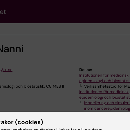
et
Nanni
i@ki.se
Del av:
Institutionen för medicinsk
epidemiologi och biostatist
iologi och biostatistik, C8 MEB II
Verksamhetsstöd för M
Institutionen för medicinsk
epidemiologi och biostatist
Modellering och simuler
inom cancerepidemiolog
hälsoekonomi – Mark Cl
forskargrupp
kakor (cookies)
tutets webbplats använder vi kakor för olika syften: