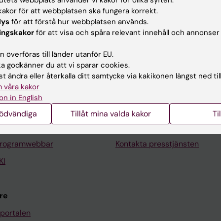
akor för att webbplatsen ska fungera korrekt.
lys
för att förstå hur webbplatsen används.
ingskakor
för att visa och spåra relevant innehåll och annonser
 överföras till länder utanför EU.
Kontakta och besök KI
 godkänner du att vi sparar cookies.
Universitetsbiblioteket
t ändra eller återkalla ditt samtycke via kakikonen längst ned til
 våra kakor
Stöd forskning och utbildning
on in English
Jobba på KI
nödvändiga
Tillåt mina valda kakor
Ti
len
Karolinska Institutet Innovati
programwebbar
Kontakta presstjänsten
KI
re
portalen