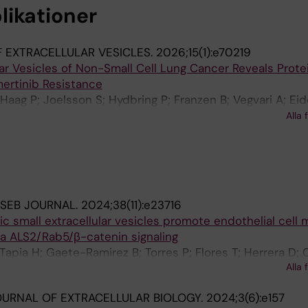
likationer
 EXTRACELLULAR VESICLES.
2026;15(1):e70219
ular Vesicles of Non-Small Cell Lung Cancer Reveals Prote
ertinib Resistance
aag P; Joelsson S; Hydbring P; Franzen B; Vegvari A; Eide
tridfeldt F; De Petris L; Dev A; Ekman S; Brustugun OT;
Alla 
ASEB JOURNAL.
2024;38(11):e23716
 small extracellular vesicles promote endothelial cell m
ia ALS2/Rab5/β-catenin signaling
 Tapia H; Gaete-Ramirez B; Torres P; Flores T; Herrera D;
Alla 
; Varas-Godoy M; Torres VA
URNAL OF EXTRACELLULAR BIOLOGY.
2024;3(6):e157