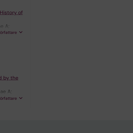
History of
e A;
författare
d by the
ae A;
gos P;
författare