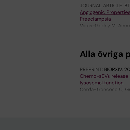
JOURNAL ARTICLE:
ST
Angiogenic Properties
Preeclampsia
Varas-Godoy M; Acuna
Realini O; Monteiro LJ
Alla övriga 
PREPRINT:
BIORXIV.
2
Chemo-sEVs release in
lysosomal function
Cerda-Troncoso C; Gr
Hernández S; Gaete-Ra
Varas-Godoy M