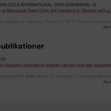
EM CELLS INTERNATIONAL.
2019;2019:1916542-12
 of Menstrual Stem Cells Are Impaired in Women with a 
-Gallardo S; Venegas-Duarte S; Hill C; Caceres-Verscha
Alla 
; Zavala G; Khoury M; Romero R; Rice G; Illanes SE
publikationer
023
 cisplatin-resistance ovarian cancer cells are regulate
ünenwald F; Arias-Muñoz E; Cavieres V; Caceres-Versch
mírez B; Álvarez-Astudillo F; Acuña R; Ostrowski M; Bur
Alla 