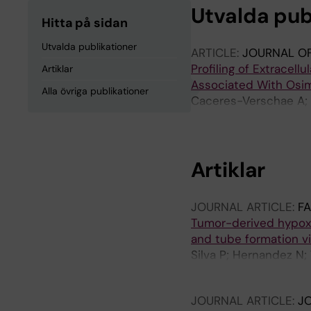
Utvalda pub
Hitta på sidan
Utvalda publikationer
ARTICLE:
JOURNAL OF
Profiling of Extracell
Artiklar
Associated With Osim
Alla övriga publikationer
Caceres-Verschae A; H
Agarwal N; Sahu SS; S
R; Viktorsson K
Artiklar
JOURNAL ARTICLE:
F
Tumor-derived hypoxic
and tube formation v
Silva P; Hernandez N;
Verschae A; Acuna RA
JOURNAL ARTICLE:
JO