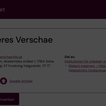
et
res Verschae
verschae@ki.se
Del av:
, Akademiska stråket 1, 17164 Solna
Institutionen för onkologi-p
, K7 Forskning Helgadottir, 171 77
Malignt melanom – Hild
Helgadottirs forskargru
Google Scholar
amverkan