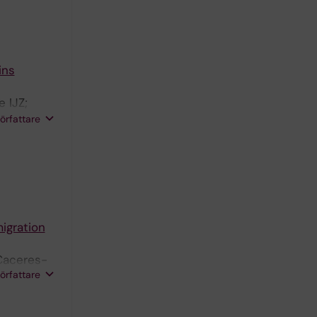
ins
 IJZ;
 Lewensohn
författare
igration
 Caceres-
författare