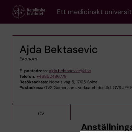
Skip
Ett medicinskt universit
to
main
content
Ajda Bektasevic
Ekonom
E-postadress:
ajda.bektasevic@ki.se
Telefon:
+46852486779
Besöksadress:
Nobels väg 5, 17165 Solna
Postadress:
GVS Gemensamt verksamhetsstöd, GVS JPE Eko
CV
Anställning