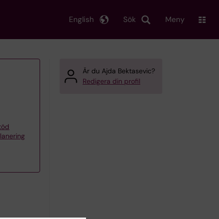
English
Sök
Meny
Är du Ajda Bektasevic?
Redigera din profil
töd
planering