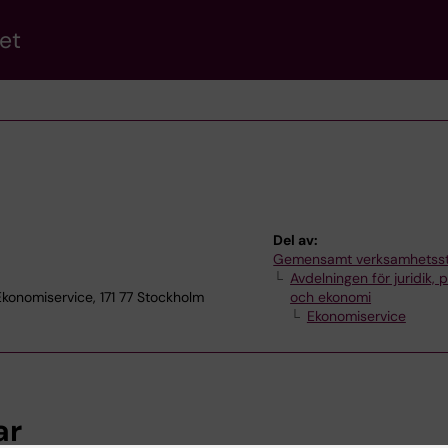
et
Del av:
Gemensamt verksamhetss
Avdelningen för juridik, 
nomiservice, 171 77 Stockholm
och ekonomi
Ekonomiservice
ar