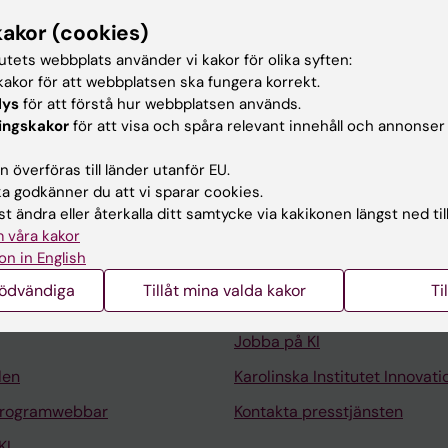
kakor (cookies)
t verksamhetsstöd, Karolinska Institutet, 2024-
tutets webbplats använder vi kakor för olika syften:
re, Gemensamt verksamhetsstöd, Karolinska Institutet
akor för att webbplatsen ska fungera korrekt.
lys
för att förstå hur webbplatsen används.
ingskakor
för att visa och spåra relevant innehåll och annonser
 överföras till länder utanför EU.
 godkänner du att vi sparar cookies.
t ändra eller återkalla ditt samtycke via kakikonen längst ned til
 våra kakor
Kontakta och besök KI
on in English
Universitetsbiblioteket
nödvändiga
Tillåt mina valda kakor
Ti
Stöd forskning och utbildning
Jobba på KI
len
Karolinska Institutet Innovati
programwebbar
Kontakta presstjänsten
KI