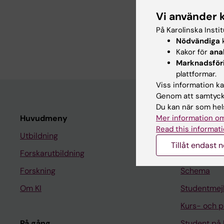
Vi använder 
Ekonom, Gemensam
På Karolinska Insti
Ekonomihandlägga
Nödvändiga
k
2024
Kakor för
ana
Marknadsför
plattformar.
Viss information kan
Genom att samtycka
Du kan när som hels
Mer information om
Huvudmeny
Student
Read this informati
Utbildning
Ladok
Tillåt endast 
Forskarutbildning
Canvas
Forskning
Schema
Om KI
Studentmej
Kurs- och 
På gång
Student på 