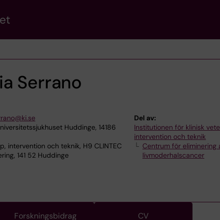
et
ia Serrano
rrano@ki.se
Del av:
niversitetssjukhuset Huddinge, 14186
Institutionen för klinisk ve
intervention och teknik
p, intervention och teknik, H9 CLINTEC
Centrum för eliminering 
ring, 141 52 Huddinge
livmoderhalscancer
Forskningsbidrag
CV