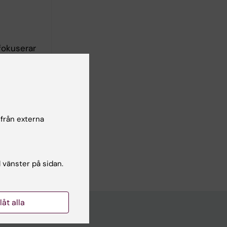
fokuserar
t öka
titut
 från externa
l vänster på sidan.
llåt alla