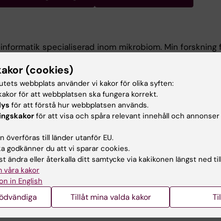
oinformatik specialiserad inom mikrobiom. Min forskning 
 som djupsekvensering och artificiell intelligens för at
kakor (cookies)
göra cancer prevention.
tutets webbplats använder vi kakor för olika syften:
ten till École normale supérieure (Lyon, Frankirke) och Ins
akor för att webbplatsen ska fungera korrekt.
ica de Bellvitge (Barcelona, Spanien).
lys
för att förstå hur webbplatsen används.
ingskakor
för att visa och spåra relevant innehåll och annonser
formatik (Universitat Pompeu Fabra, Spanien)
 överföras till länder utanför EU.
edicin (Universitat de Barcelona, Spanien)
 godkänner du att vi sparar cookies.
t ändra eller återkalla ditt samtycke via kakikonen längst ned til
 våra kakor
on in English
nödvändiga
Tillåt mina valda kakor
Ti