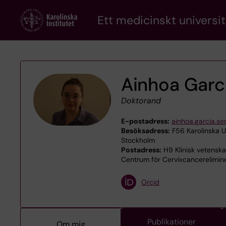
Skip
Ett medicinskt universit
to
main
content
Ainhoa Garc
Doktorand
E-postadress:
ainhoa.garcia.se
Besöksadress:
F56 Karolinska U
Stockholm
Postadress:
H9 Klinisk vetenska
Centrum för Cervixcancerelimine
Orcid
Publikationer
Om mig