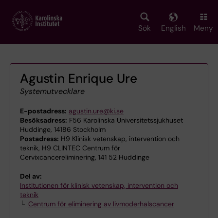
Skip
to
main
Sök
English
Meny
content
Agustin Enrique Ure
Systemutvecklare
E-postadress:
agustin.ure@ki.se
Besöksadress:
F56 Karolinska Universitetssjukhuset
Huddinge, 14186 Stockholm
Postadress:
H9 Klinisk vetenskap, intervention och
teknik, H9 CLINTEC Centrum för
Cervixcancereliminering, 141 52 Huddinge
Del av:
Institutionen för klinisk vetenskap, intervention och
teknik
Centrum för eliminering av livmoderhalscancer