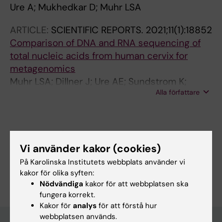
Ure A; Mukhedkar D; Muhr LSA
ARTICLE:
SCIENTIFIC REPORTS.
2021;11(1):18852
Comparison of DNA and RNA sequencing of
total nucleic acids from human cervix for
metagenomics
Muhr LSA; Dillner J; Ure AE; Sundstrom K;
Alla författare
Hultin E
Forskningsområden:
Vi använder kakor (cookies)
Cancer och onkologi
På Karolinska Institutets webbplats använder vi
Är du Agustin Enrique Ure?
kakor för olika syften:
Redigera din profil
Nödvändiga
kakor för att webbplatsen ska
fungera korrekt.
Kakor för
analys
för att förstå hur
webbplatsen används.