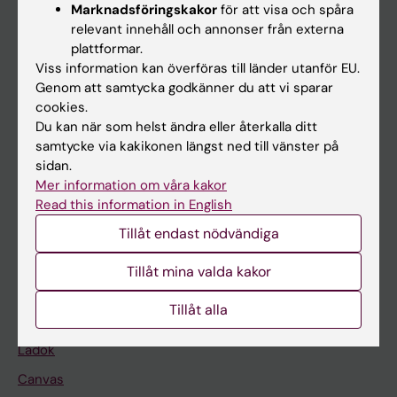
Marknadsföringskakor
för att visa och spåra
relevant innehåll och annonser från externa
Huvudmeny
plattformar.
Viss information kan överföras till länder utanför EU.
Utbildning
Genom att samtycka godkänner du att vi sparar
Forskarutbildning
cookies.
Du kan när som helst ändra eller återkalla ditt
Forskning
samtycke via kakikonen längst ned till vänster på
Om KI
sidan.
Mer information om våra kakor
Read this information in English
På gång
Tillåt endast nödvändiga
Nyheter
Tillåt mina valda kakor
Kalender
Tillåt alla
Student
Ladok
Canvas