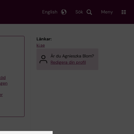
English
Sök
Meny
Länkar:
ki.se
Är du Agnieszka Blom?
Redigera din profil
töd
ngen
er