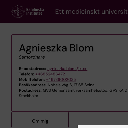
Skip
Ett medicinskt universit
to
main
content
Agnieszka Blom
Samordnare
E-postadress:
agnieszka.blom@ki.se
Telefon:
+46852486472
Mobiltelefon:
+46736002035
Besöksadress:
Nobels väg 6, 17165 Solna
Postadress:
GVS Gemensamt verksamhetsstöd, GVS KA Digit
Stockholm
Om mig