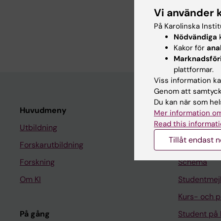
Om mig
Vi använder 
På Karolinska Insti
Digital strateg och di
Nödvändiga
k
Kakor för
ana
Marknadsför
plattformar.
Viss information kan
Genom att samtycka
Du kan när som hels
Huvudmeny
Student
Mer information om
Read this informati
Utbildning
Ladok
Tillåt endast 
Forskarutbildning
Canvas
Forskning
Schema
Om KI
Studentmej
Kurs- och 
På gång
Student på 