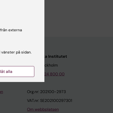
 från externa
l vänster på sidan.
Karolinska Institutet
171 77 Stockholm
llåt alla
Tel: 08-524 800 00
on
Org.nr: 202100-2973
VAT.nr: SE202100297301
Om webbplatsen