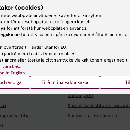
kakor (cookies)
tutets webbplats använder vi kakor för olika syften:
gital verksamhetsutvecklare.
akor för att webbplatsen ska fungera korrekt.
lys
för att förstå hur webbplatsen används.
ingskakor
för att visa och spåra relevant innehåll och annonser
 överföras till länder utanför EU.
 godkänner du att vi sparar cookies.
t ändra eller återkalla ditt samtycke via kakikonen längst ned til
Kontakta och besök KI
 våra kakor
on in English
Universitetsbiblioteket
nödvändiga
Tillåt mina valda kakor
Ti
Stöd forskning och utbildning
Jobba på KI
len
Karolinska Institutet Innovati
programwebbar
Kontakta presstjänsten
KI