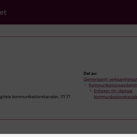
et
Del av:
Gemensamt verksamhetss
Kommunikationsavdelni
Enheten för digitala
ala kommunikationskanaler, 171 77
kommunikationskanal