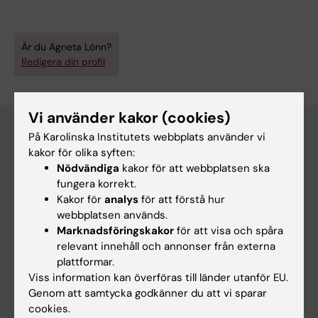
Är du Agneta Lönn?
Redigera din profil
Vi använder kakor (cookies)
På Karolinska Institutets webbplats använder vi
kakor för olika syften:
Huvudmeny
Nödvändiga
kakor för att webbplatsen ska
Utbildning
fungera korrekt.
Kakor för
analys
för att förstå hur
Forskarutbildning
webbplatsen används.
Forskning
Marknadsföringskakor
för att visa och spåra
relevant innehåll och annonser från externa
Om KI
plattformar.
Viss information kan överföras till länder utanför EU.
Genom att samtycka godkänner du att vi sparar
På gång
cookies.