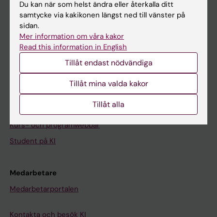
Nyheter
Du kan när som helst ändra eller återkalla ditt
samtycke via kakikonen längst ned till vänster på
Kalender
sidan.
Mer information om våra kakor
Student
Read this information in English
Ladok
Tillåt endast nödvändiga
Canvas
Tillåt mina valda kakor
Schema
Tillåt alla
Studentmejlen
Kurs- och programwebbar
Student på KI
Medarbetare
Medarbetarportalen
Kontakta och besök KI