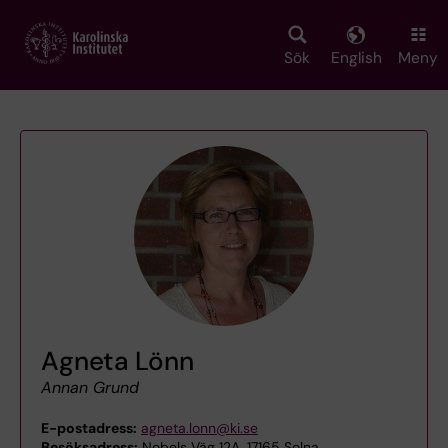
Skip
to
main
Sök
English
Meny
content
Agneta Lönn
Annan Grund
E-postadress:
agneta.lonn@ki.se
Besöksadress:
Nobels Väg 12A, 17165 Solna