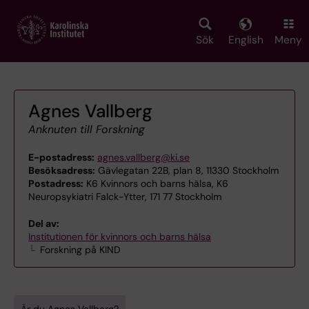
Skip
to
main
Sök
English
Meny
content
Agnes Vallberg
Anknuten till Forskning
E-postadress:
agnes.vallberg@ki.se
Besöksadress:
Gävlegatan 22B, plan 8, 11330 Stockholm
Postadress:
K6 Kvinnors och barns hälsa, K6
Neuropsykiatri Falck-Ytter, 171 77 Stockholm
Del av:
Institutionen för kvinnors och barns hälsa
Forskning på KIND