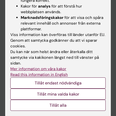
fungera korrekt.
Kakor för
analys
för att förstå hur
Student
webbplatsen används.
Ladok
Marknadsföringskakor
för att visa och spåra
relevant innehåll och annonser från externa
Canvas
plattformar.
Schema
Viss information kan överföras till länder utanför EU.
Genom att samtycka godkänner du att vi sparar
Studentmejlen
cookies.
Kurs- och programwebbar
Du kan när som helst ändra eller återkalla ditt
samtycke via kakikonen längst ned till vänster på
Student på KI
sidan.
Mer information om våra kakor
Read this information in English
Medarbetare
Tillåt endast nödvändiga
Medarbetarportalen
Tillåt mina valda kakor
Kontakta och besök KI
Tillåt alla
Universitetsbiblioteket
Stöd forskning och utbildning