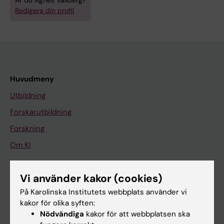
Är du Agnes Vallberg?
Redigera din profil
Huvudmeny
Utbildning
Forskarutbildning
Forskning
Om KI
Vi använder kakor (cookies)
På gång
På Karolinska Institutets webbplats använder vi
Nyheter
kakor för olika syften:
Kalender
Nödvändiga
kakor för att webbplatsen ska