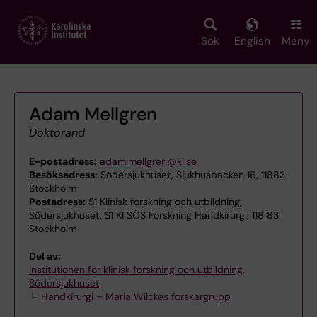
Skip
to
main
Sök
English
Meny
content
Adam Mellgren
Doktorand
E-postadress:
adam.mellgren@ki.se
Besöksadress:
Södersjukhuset, Sjukhusbacken 16, 11883
Stockholm
Postadress:
S1 Klinisk forskning och utbildning,
Södersjukhuset, S1 KI SÖS Forskning Handkirurgi, 118 83
Stockholm
Del av:
Institutionen för klinisk forskning och utbildning,
Södersjukhuset
Handkirurgi – Maria Wilckes forskargrupp