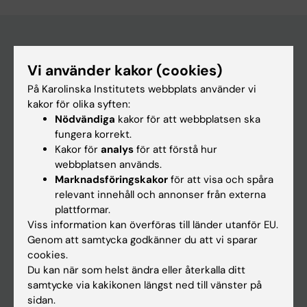
Huvudmeny
Vi använder kakor (cookies)
På Karolinska Institutets webbplats använder vi
Utbildning
kakor för olika syften:
Forskarutbildning
Nödvändiga
kakor för att webbplatsen ska
fungera korrekt.
Forskning
Kakor för
analys
för att förstå hur
Om KI
webbplatsen används.
Marknadsföringskakor
för att visa och spåra
relevant innehåll och annonser från externa
På gång
plattformar.
Viss information kan överföras till länder utanför EU.
Nyheter
Genom att samtycka godkänner du att vi sparar
Kalender
cookies.
Du kan när som helst ändra eller återkalla ditt
Student
samtycke via kakikonen längst ned till vänster på
sidan.