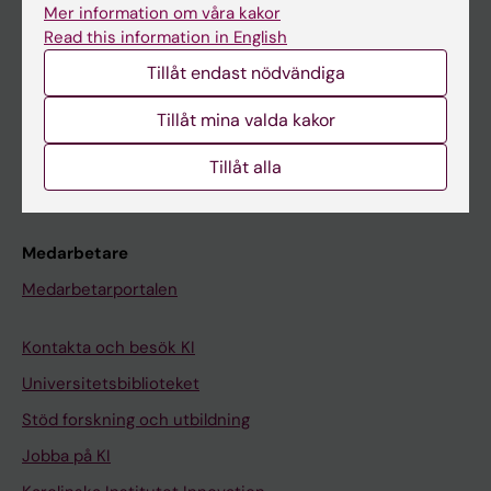
Ladok
Mer information om våra kakor
Canvas
Read this information in English
Tillåt endast nödvändiga
Schema
Studentmejlen
Tillåt mina valda kakor
Kurs- och programwebbar
Tillåt alla
Student på KI
Medarbetare
Medarbetarportalen
Kontakta och besök KI
Universitetsbiblioteket
Stöd forskning och utbildning
Jobba på KI