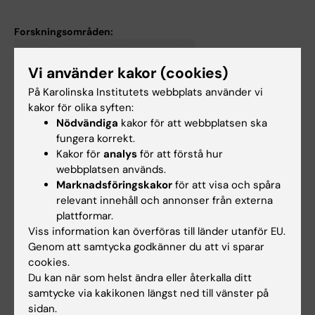
Forskningsområden:
Biofysik
Cell- och molekylärbiologi
Vi använder kakor (cookies)
Farmakologi och toxikologi
Klinisk vetenskap
På Karolinska Institutets webbplats använder vi
Neurovetenskaper
kakor för olika syften:
Forskningsämnen:
Nödvändiga
kakor för att webbplatsen ska
fungera korrekt.
Autismspektrumstörning
Selektiva
Toxikologi
Transkriptom
Tvillingstudie
Vuxna
Biofysik
serotoninåterupptagshämmare
[Publikationstyp]
stamceller
Kakor för
analys
för att förstå hur
Inducerade pluripotenta stamceller
Metabolomik
webbplatsen används.
Marknadsföringskakor
Visa alla
för att visa och spåra
Neurobiologi
relevant innehåll och annonser från externa
Tekniker och metoder:
plattformar.
Bioanalys
Polymeraskedjereaktion
RNA-
Cellodlingsmetoder
Helgenomsekvensering
Viss information kan överföras till länder utanför EU.
seq
Genom att samtycka godkänner du att vi sparar
Visa alla
Konfokalmikroskopi
Masspektrometri
cookies.
Är du Abishek Arora?
Du kan när som helst ändra eller återkalla ditt
Redigera din profil
samtycke via kakikonen längst ned till vänster på
sidan.