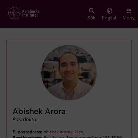
Skip
to
main
Sök
English
Meny
content
Abishek Arora
Postdoktor
E-postadress:
abishek.arora@ki.se
Besöksadress:
SciLifeLab, Tomtebodavägen 23A, 17165