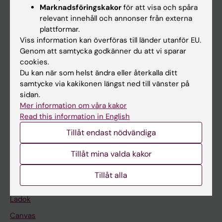
Marknadsföringskakor
för att visa och spåra
relevant innehåll och annonser från externa
Huvudmeny
plattformar.
Viss information kan överföras till länder utanför EU.
Utbildning
Genom att samtycka godkänner du att vi sparar
Forskarutbildning
cookies.
Du kan när som helst ändra eller återkalla ditt
Forskning
samtycke via kakikonen längst ned till vänster på
Om KI
sidan.
Mer information om våra kakor
Read this information in English
På gång
Tillåt endast nödvändiga
Nyheter
Tillåt mina valda kakor
Kalender
Tillåt alla
Student
Ladok
Canvas