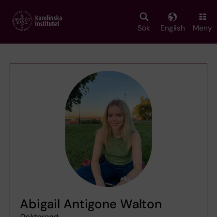
Skip
to
main
Sök
English
Meny
content
Abigail Antigone Walton
Doktorand