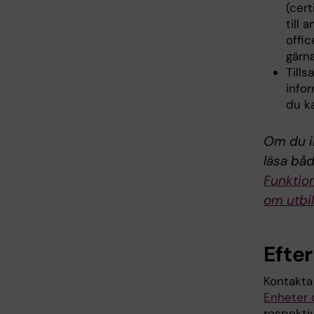
(cert
till
offi
gärn
Till
info
du ka
Om du i
läsa bå
Funktio
om utbi
Efte
Kontakta 
Enheter o
respektiv