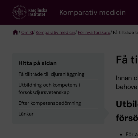
Skip
Komparativ medicin
to
main
content
/
Om KI
/
Komparativ medicin
/
För nya forskare
/ Få tillträde 
Breadcrumb
Få t
Hitta på sidan
Få tillträde till djuranläggning
Innan d
Utbildning och kompetens i
behöver
försöksdjursvetenskap
Utbi
Efter kompetensbedömning
Länkar
förs
För a