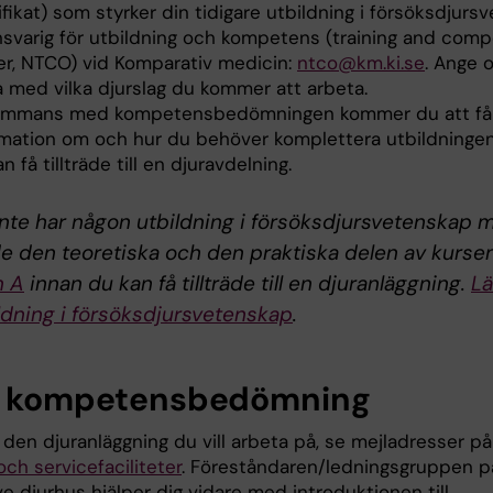
ifikat) som styrker din tidigare utbildning i försöksdjur
 ansvarig för utbildning och kompetens (training and com
cer, NTCO) vid Komparativ medicin:
ntco@km.ki.se
. Ange 
a med vilka djurslag du kommer att arbeta.
sammans med kompetensbedömningen kommer du att få
rmation om och hur du behöver komplettera utbildninge
n få tillträde till en djuravdelning.
nte har någon utbildning i försöksdjursvetenskap 
de den teoretiska och den praktiska delen av kurse
n A
innan du kan få tillträde till en djuranläggning.
Lä
ldning i försöksdjursvetenskap
.
r kompetensbedömning
den djuranläggning du vill arbeta på, se mejladresser på
ch servicefaciliteter
. Föreståndaren/ledningsgruppen p
e djurhus hjälper dig vidare med introduktionen till