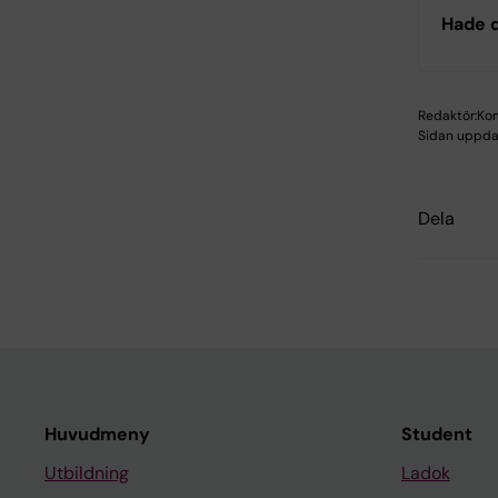
Hade d
Redaktör:
Kom
Sidan uppda
Dela
Huvudmeny
Student
Utbildning
Ladok