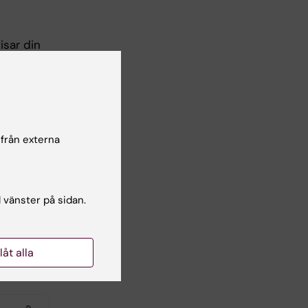
isar din
ompetens,
rslag du
uellt
innan du
 från externa
eller i
l vänster på sidan.
llåt alla