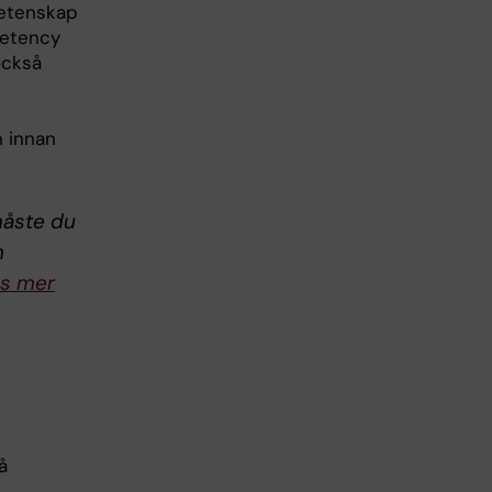
svetenskap
petency
också
n innan
måste du
n
s mer
å