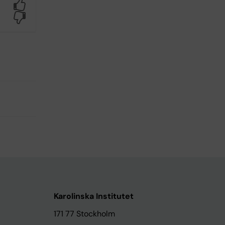
Yes
No
Karolinska Institutet
171 77 Stockholm