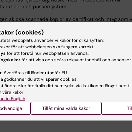
ts rutiner och passersystem.
gen skicka scannade kopior av certifikat och intyg som v
rande kompetensnivå inom LAS till föreståndaren för k
kakor (cookies)
, vid Komparativ medicin:
ntco@km.ki.se
. Ange vilka dju
er att jobba med.
tutets webbplats använder vi kakor för olika syften:
 underlag bedöms och du meddelas vilka kurser du event
akor för att webbplatsen ska fungera korrekt.
er ta för att få access till djuranläggningarna.
lys
för att förstå hur webbplatsen används.
r obligatoriskt att genomgå KI:s labsäkerhetsutbildning 
ingskakor
för att visa och spåra relevant innehåll och annonser
ccess till KI:s lokaler oavsett om du jobbar administrativt 
 överföras till länder utanför EU.
.
Läs mer om kursen och anmäl dig!
 godkänner du att vi sparar cookies.
t ändra eller återkalla ditt samtycke via kakikonen längst ned til
 våra kakor
ar
on in English
nödvändiga
Tillåt mina valda kakor
Ti
n om etisk prövning