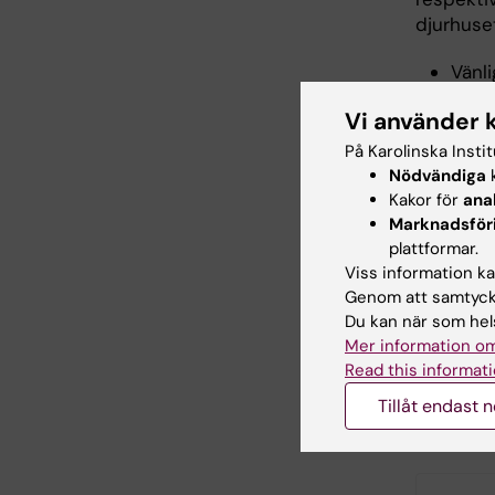
djurhuse
Vänli
nuva
Vi använder 
NTCO
komm
På Karolinska Insti
Ditt
Nödvändiga
k
behöv
Kakor för
ana
Det ä
Marknadsför
plattformar.
får a
Viss information kan
labb
Genom att samtycka
Du kan när som hels
Mer information om
Länk
Read this informati
Tillåt endast 
Ansöka