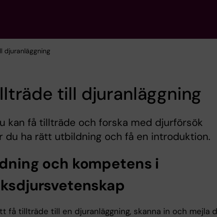
till djuranläggning
illträde till djuranläggning
u kan få tillträde och forska med djurförsök
 du ha rätt utbildning och få en introduktion.
ldning och kompetens i
öksdjursvetenskap
tt få tillträde till en djuranläggning, skanna in och mejl