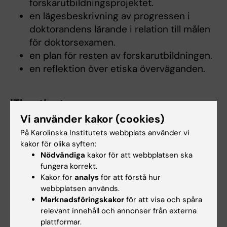
forskarutbildningsprojektet.
en lägesbeskrivning av progressen i
doktorandens lärande i relation till målen
för doktorsexamen.
en plan för resten av forskarutbildningen.
en reflektion över etiska överväganden.
iThenticate
Vi använder kakor (cookies)
Doktoranderna ska köra litteraturöversikten,
dvs. den som ingår i halvtidsrapporten,
På Karolinska Institutets webbplats använder vi
kakor för olika syften:
i
antiplagieringsverktyget iThenticate
. Den
Nödvändiga
kakor för att webbplatsen ska
rapport som systemet genererar ska ligga till
fungera korrekt.
grund för en diskussion mellan doktorand och
Kakor för
analys
för att förstå hur
handledare rörande vetenskapligt skrivande,
webbplatsen används.
inklusive källhantering, plagiat, självplagiat och
Marknadsföringskakor
för att visa och spåra
relevant innehåll och annonser från externa
upphovsrätt. Observera att denna diskussion
plattformar.
görs innan anmälan om halvtidskontroll lämnas