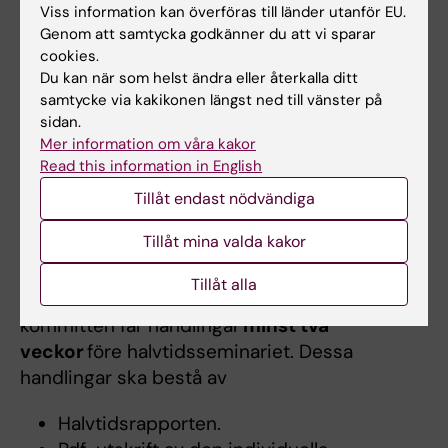
Viss information kan överföras till länder utanför EU.
in (se
flödesbild
).
Genom att samtycka godkänner du att vi sparar
cookies.
Notera att resultatet från plagiatgranskningen
Du kan när som helst ändra eller återkalla ditt
inte ingår i de handlingar doktoranden skickar
samtycke via kakikonen längst ned till vänster på
till halvtidskommittén, men att doktoranden
sidan.
ändå uppmanas att förbereda sig på frågor
Mer information om våra kakor
Read this information in English
från halvtidskommittén rörande vetenskapligt
skrivande och plagiat.
Tillåt endast nödvändiga
Tillåt mina valda kakor
Handlingar till halvtidskommittén
Tillåt alla
Handledare och doktorand ser till att
kommittén får handlingar
minst två
veckor
före halvtidsseminariet. Dessa
handlingar ska bestå av
Halvtidsrapporten.