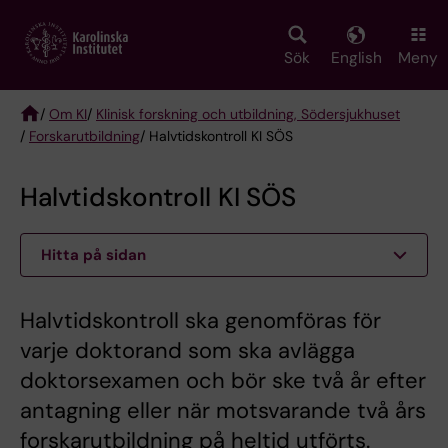
Skip
to
main
Sök
English
Meny
content
/
Om KI
/
Klinisk forskning och utbildning, Södersjukhuset
/
Forskarutbildning
/ Halvtidskontroll KI SÖS
Breadcrumb
Halvtidskontroll KI SÖS
Hitta på sidan
Halvtidskontroll ska genomföras för
varje doktorand som ska avlägga
doktorsexamen och bör ske två år efter
antagning eller när motsvarande två års
forskarutbildning på heltid utförts.