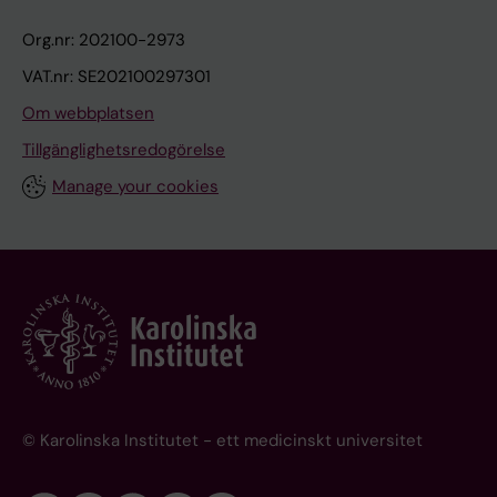
Org.nr: 202100-2973
VAT.nr: SE202100297301
Om webbplatsen
Tillgänglighetsredogörelse
Manage your cookies
© Karolinska Institutet - ett medicinskt universitet