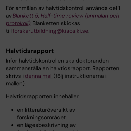
För anmälan av halvtidskontroll används del 1
av
Blankett 5, Half-time review (anmälan och
protokoll)
. Blanketten skickas
till
forskarutbildning@kisos.ki.se
.
Halvtidsrapport
Inför halvtidskontrollen ska doktoranden
sammanställa en halvtidsrapport. Rapporten
skrivs i
denna mall
(följ instruktionerna i
mallen).
Halvtidsrapporten innehåller
en litteraturöversikt av
forskningsområdet.
en lägesbeskrivning av