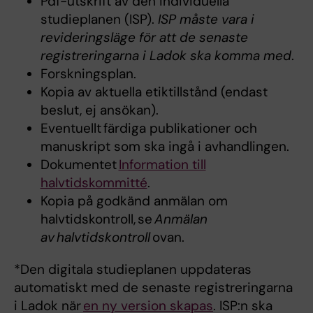
Pdf-utskrift av den individuella
studieplanen (ISP).
ISP måste vara i
revideringsläge för att de senaste
registreringarna i Ladok ska komma med
.
Forskningsplan.
Kopia av aktuella etiktillstånd (endast
beslut, ej ansökan).
Eventuellt färdiga publikationer och
manuskript som ska ingå i avhandlingen.
Dokumentet
Information till
halvtidskommitté
.
Kopia på godkänd anmälan om
halvtidskontroll, se
Anmälan
av halvtidskontroll
ovan.
*Den digitala studieplanen uppdateras
automatiskt med de senaste registreringarna
i Ladok när
en ny version skapas
. ISP:n ska