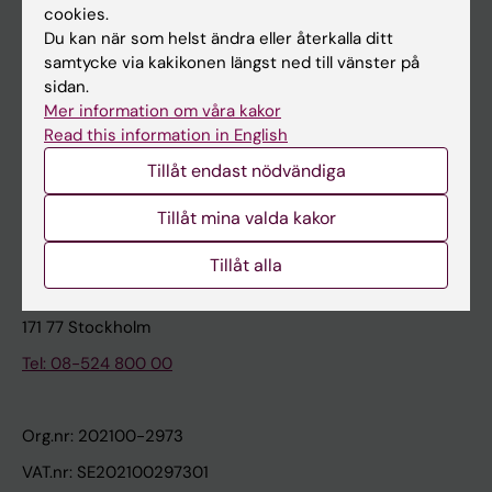
cookies.
Du kan när som helst ändra eller återkalla ditt
Kontakta och besök KI
samtycke via kakikonen längst ned till vänster på
sidan.
Universitetsbiblioteket
Mer information om våra kakor
Stöd forskning och utbildning
Read this information in English
Jobba på KI
Tillåt endast nödvändiga
Karolinska Institutet Innovation
Tillåt mina valda kakor
Kontakta presstjänsten
Tillåt alla
Karolinska Institutet
171 77 Stockholm
Tel: 08-524 800 00
Org.nr: 202100-2973
VAT.nr: SE202100297301