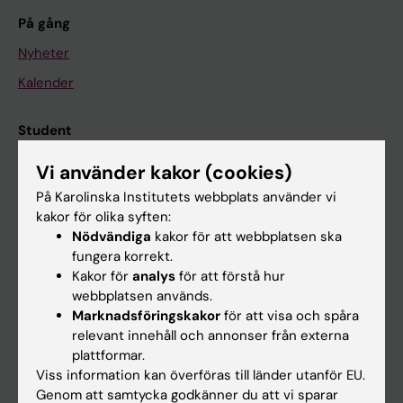
På gång
Nyheter
Kalender
Student
Ladok
Vi använder kakor (cookies)
Canvas
På Karolinska Institutets webbplats använder vi
kakor för olika syften:
Schema
Nödvändiga
kakor för att webbplatsen ska
Studentmejlen
fungera korrekt.
Kakor för
analys
för att förstå hur
Kurs- och programwebbar
webbplatsen används.
Student på KI
Marknadsföringskakor
för att visa och spåra
relevant innehåll och annonser från externa
plattformar.
Medarbetare
Viss information kan överföras till länder utanför EU.
Genom att samtycka godkänner du att vi sparar
Medarbetarportalen