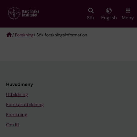
Skip
to
main
Sök
English
Meny
content
/
Forskning
/ Sök forskningsinformation
Breadcrumb
Huvudmeny
Utbildning
Forskarutbildning
Forskning
Om KI