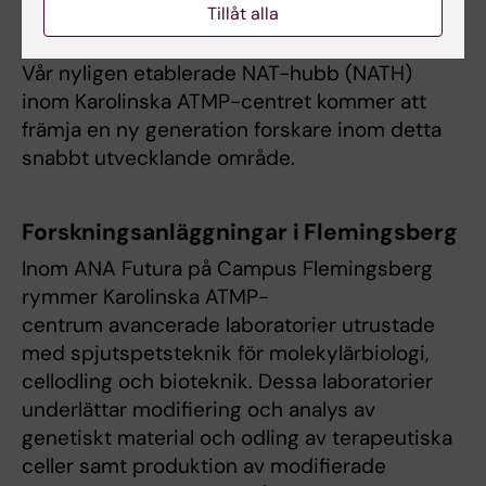
Tillåt alla
peptider, lipofila molekyler och antikroppar.
Vår nyligen etablerade NAT-hubb (NATH)
inom Karolinska ATMP-centret kommer att
främja en ny generation forskare inom detta
snabbt utvecklande område.
Forskningsanläggningar i Flemingsberg
Inom ANA Futura på Campus Flemingsberg
rymmer Karolinska ATMP-
centrum avancerade laboratorier utrustade
med spjutspetsteknik för molekylärbiologi,
cellodling och bioteknik. Dessa laboratorier
underlättar modifiering och analys av
genetiskt material och odling av terapeutiska
celler samt produktion av modifierade