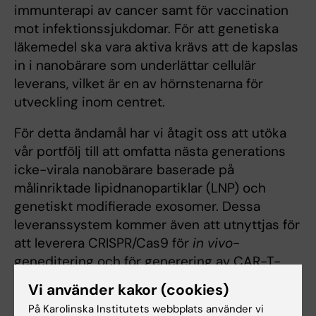
immunterapi av cancer samt för vaccination
mot infektionssjukdomar. För att genetiska
läkemedel ska vara aktiva krävs att de kapslas
in i nanobärare som underlättar cellulär
leverans, vilket är en av hörnstenarna för
utveckling inom centret.
För detta ändamål har vi åtagit oss att utöka
vår portfölj till att omfatta nästa generations
icke-virala nanobärare baserade på
målinriktade lipidnanopartiklar (LNP) och
genetiskt modifierade exosomer. Dessa
leveranssystem kommer även att utnyttjas för
att leverera CRISPR/Cas9 för
in vivo
-
geneditering och för generering av CAR-T-
celler
in vivo
.
Vi använder kakor (cookies)
På Karolinska Institutets webbplats använder vi