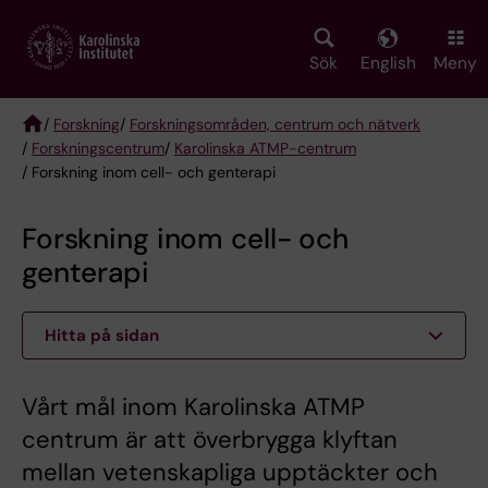
Skip
to
main
Sök
English
Meny
content
/
Forskning
/
Forskningsområden, centrum och nätverk
/
Forskningscentrum
/
Karolinska ATMP-centrum
Breadcrumb
/ Forskning inom cell- och genterapi
Forskning inom cell- och
genterapi
Hitta på sidan
Vårt mål inom Karolinska ATMP
centrum är att överbrygga klyftan
mellan vetenskapliga upptäckter och