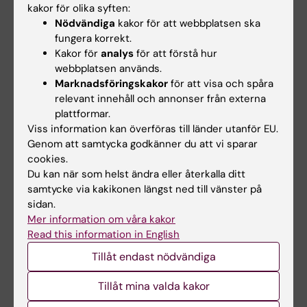
kakor för olika syften:
Utveckling av nukleinsyrabaserade
Nödvändiga
kakor för att webbplatsen ska
läkemedel
fungera korrekt.
Kakor för
analys
för att förstå hur
Nukleinsyrabaserade läkemedel (NAT)
webbplatsen används.
definieras traditionellt inte som ATMP-
Marknadsföringskakor
för att visa och spåra
produkter i sig. Oligonukleotid- och siRNA-
relevant innehåll och annonser från externa
baserade läkemedel kan utformas för att
plattformar.
behandla praktiskt taget alla
Viss information kan överföras till länder utanför EU.
sjukdomsrelevanta gener, antingen på RNA-
Genom att samtycka godkänner du att vi sparar
cookies.
eller DNA-nivå. Oligonukleotidterapier har
Du kan när som helst ändra eller återkalla ditt
nyligen visat sig vara en lovande medicin och
samtycke via kakikonen längst ned till vänster på
flera behandlingar av ett brett spektrum av
sidan.
genetiska sjukdomar har godkänts av FDA
Mer information om våra kakor
(U.S. Food and Drug Administration) och EMA
Read this information in English
(European Medicines Agency). En central
Tillåt endast nödvändiga
forskningsdisciplin inom utvecklingen av
Tillåt mina valda kakor
oligonukleotidterapier är nukleinsyrakemi och
konjugering till olika molekyler såsom olika