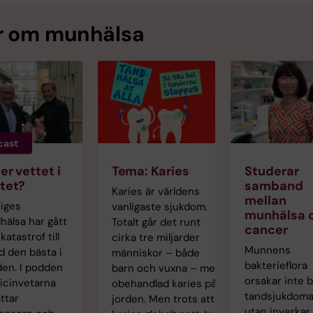
 om munhälsa
cast
ter vettet i
Tema: Karies
Studerar
tet?
samband
Karies är världens
mellan
iges
vanligaste sjukdom.
munhälsa 
hälsa har gått
Totalt går det runt
cancer
katastrof till
cirka tre miljarder
Munnens
d den bästa i
människor – både
bakterieflora
den. I podden
barn och vuxna – med
orsakar inte 
icinvetarna
obehandlad karies på
tandsjukdoma
ttar
jorden. Men trots att
utan inverkar