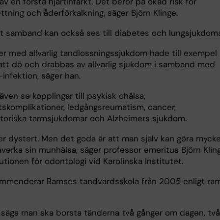
v en första hjärtinfarkt. Det beror på ökad risk för
ttning och åderförkalkning, säger Björn Klinge.
igt samband kan också ses till diabetes och lungsjukdom
er med allvarlig tandlossningssjukdom hade till exempel 
 att dö och drabbas av allvarlig sjukdom i samband med
infektion, säger han.
ven se kopplingar till psykisk ohälsa,
etskomplikationer, ledgångsreumatism, cancer,
toriska tarmsjukdomar och Alzheimers sjukdom.
ter dystert. Men det goda är att man själv kan göra myck
åverka sin munhälsa, säger professor emeritus Björn Klin
tutionen för odontologi vid Karolinska Institutet.
mmenderar Bamses tandvårdsskola från 2005 enligt ra
ll säga man ska borsta tänderna två gånger om dagen, två