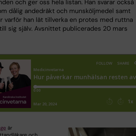
den och ger oss hela listan. Han svarar också
 om dålig andedräkt och munsköljmedel samt
ar varför han lät tillverka en protes med ruttna
till sig själv. Avsnittet publicerades 20 mars
nge
är
sttandläkare och