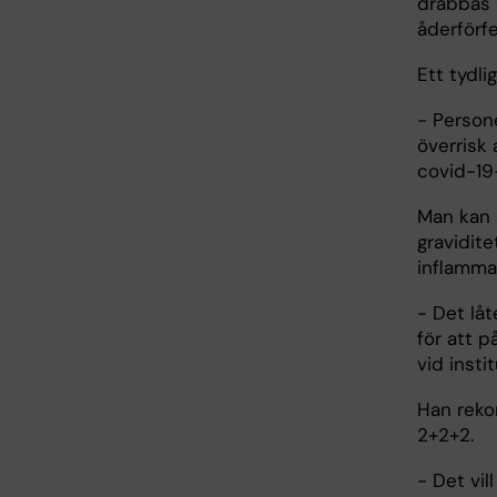
drabbas a
åderförfe
Ett tydl
- Person
överrisk
covid-19-
Man kan ä
gravidit
inflamma
- Det lå
för att p
vid insti
Han reko
2+2+2.
- Det vi