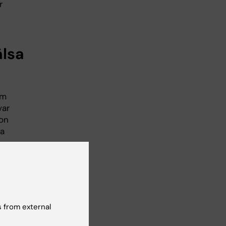
r
n
älsa
e
om
var
son
na
om
 from external
 kom