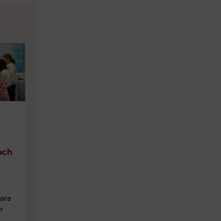
och
bara
r