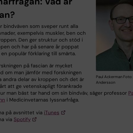
narfrågan: Vad är
ian?
är bindväven som sveper runt alla
vnader, exempelvis muskler, ben och
roppen. Den ger struktur och stöd i
ppen och har på senare år poppat
n populär förklaring till smärta.
rskningen på fascian är mycket
d om man jämför med forskningen
Paul Ackerman Foto:
 andra delar av kroppen och det är
Andersson
årt att ge vetenskapligt förankrade
hur man bäst tar hand om sin bindväv, säger professor
P
nn
i Medicinvetarnas lyssnarfråga.
na på avsnittet via
iTunes
na via
Spotify