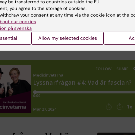
ay be transferred to countries outside the EU.
han ut med boken ”Din hälsa sitter i
ent, you agree to the storage of cookies.
 skriven tillsammans med Pamela Andersson.
withdraw your consent at any time via the cookie icon at the b
bout our cookies
na på avsnittet via
iTunes
ion på svenska
na via
Spotify
en transkriberad
version
av den långa intervjun med
ssential
Allow my selected cookies
Ac