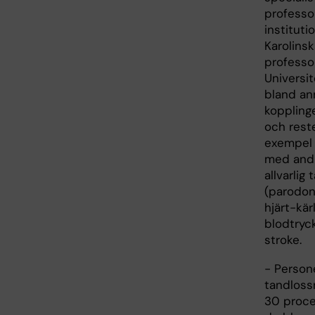
professo
instituti
Karolinsk
professo
Universit
bland an
koppling
och reste
exempel 
med andr
allvarli
(parodont
hjärt-kä
blodtryck
stroke.
- Persone
tandloss
30 proce