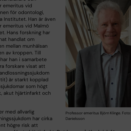
r emeritus vid
onen för odontologi,
a Institutet. Han är även
r emeritus vid Malmö
et. Hans forskning har
nat handlat om
en mellan munhälsan
n av kroppen. Till
har han i samarbete
a forskare visat att
g tandlossningssjukdom
it) är starkt kopplad
rlsjukdomar som högt
, akut hjärtinfarkt och
r med allvarlig
Professor emeritus Björn Klinge. Foto:
ningssjukdom har cirka
Danielsson
nt högre risk att