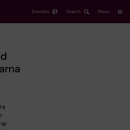
Svenska
Search
Menu
ed
arna
ra
h
rar