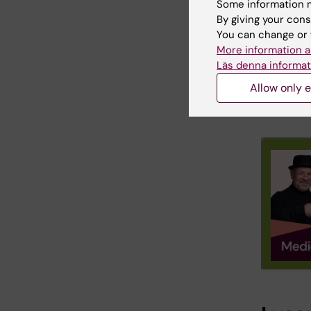
Some information m
By giving your cons
munnen”,
You can change or 
More information a
Lyss
Läs denna informat
Lyss
Läs 
Allow only e