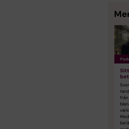
Mer
Pod
Sit
bet
Sver
tand
från 
blan
värl
Med
berä