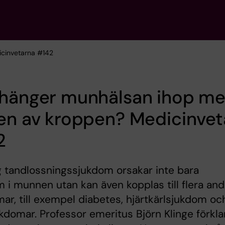
icinvetarna #142
 hänger munhälsan ihop m
en av kroppen? Medicinvet
2
ig tandlossningssjukdom orsakar inte bara
 i munnen utan kan även kopplas till flera and
ar, till exempel diabetes, hjärtkärlsjukdom oc
kdomar. Professor emeritus Björn Klinge förkla