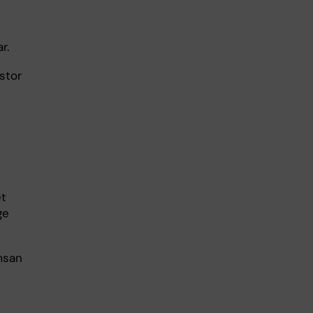
ar.
stor
et
ge
msan