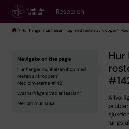
Skip
Research
to
main
content
/
/ Hur hänger munhälsan ihop med resten av kroppen? Med
Breadcrumb
Hur
Navigate on the page
rest
Hur hänger munhälsan ihop med
resten av kroppen?
#14
Medicinvetarna #142
Lyssnarfrågan: Vad är fascian?
Allvarl
Mer om munhälsa
problem
sjukdom
lungsju