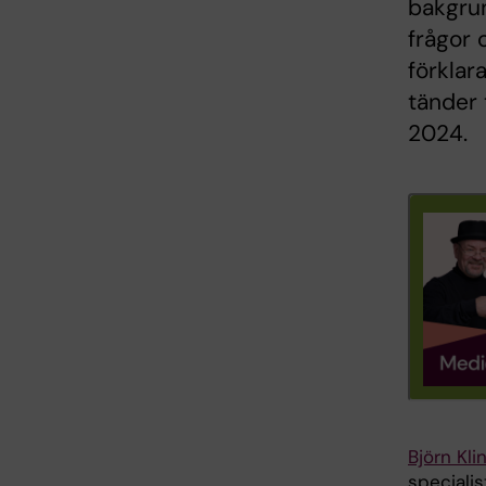
bakgrun
frågor
förklar
tänder 
2024.
Björn Kli
speciali