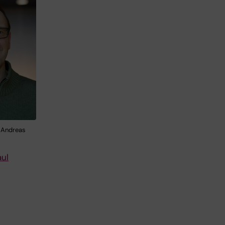
 Andreas
aul