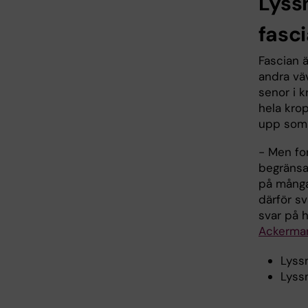
Lyss
fasc
Fascian 
andra vä
senor i k
hela kro
upp som e
- Men fo
begränsa
på många
därför sv
svar på 
Ackerma
Lyss
Lyss