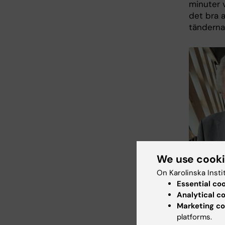
minuter 
det bra 
tänderna,
We use cook
On Karolinska Insti
Essential co
Professor e
Analytical c
bärandes en
Marketing co
tandprotes.
platforms.
Danielsson.