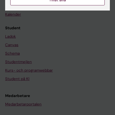
Nyheter
Kalender
Student
Ladok
Canvas
Schema
Studentmejlen
Kurs- och programwebbar
Student på KI
Medarbetare
Medarbetarportalen