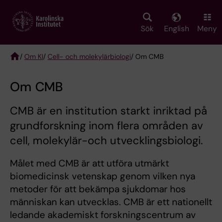
Skip
to
main
Sök
English
Meny
content
/
Om KI
/
Cell- och molekylärbiologi
/ Om CMB
Breadcrumb
Om CMB
CMB är en institution starkt inriktad på
grundforskning inom flera områden av
cell, molekylär-och utvecklingsbiologi.
Målet med CMB är att utföra utmärkt
biomedicinsk vetenskap genom vilken nya
metoder för att bekämpa sjukdomar hos
människan kan utvecklas. CMB är ett nationellt
ledande akademiskt forskningscentrum av