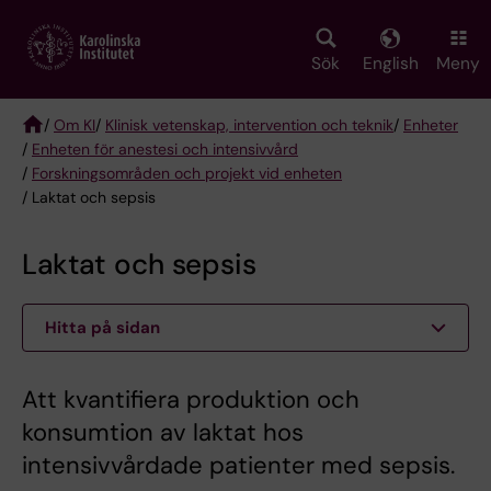
Skip
to
main
Sök
English
Meny
content
/
Om KI
/
Klinisk vetenskap, intervention och teknik
/
Enheter
/
Enheten för anestesi och intensivvård
Breadcrumb
/
Forskningsområden och projekt vid enheten
/ Laktat och sepsis
Laktat och sepsis
Hitta på sidan
Att kvantifiera produktion och
konsumtion av laktat hos
intensivvårdade patienter med sepsis.