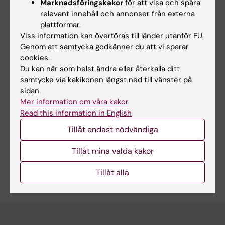
Marknadsföringskakor
för att visa och spåra
Hade du nytta av informationen på denna sida?
relevant innehåll och annonser från externa
Yes
plattformar.
No
Viss information kan överföras till länder utanför EU.
Genom att samtycka godkänner du att vi sparar
cookies.
Du kan när som helst ändra eller återkalla ditt
Innehållsgranskare:
Jonathan Grip
samtycke via kakikonen längst ned till vänster på
Redaktör:
Åsa Catapano
sidan.
Sidan uppdaterad:
2026-07-07
Mer information om våra kakor
Read this information in English
Tillåt endast nödvändiga
Dela
Tillåt mina valda kakor
Tillåt alla