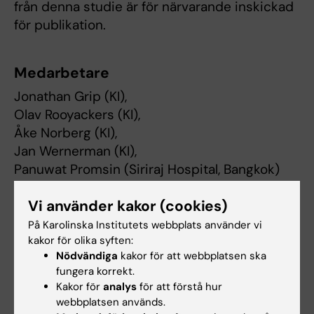
från denna studie är för närvarande inskickad
för publikation.
Medarbetare
Jonathan Grip (KI),
Olav Rooyackers (KI),
Åke Norberg (KI),
Jan Wernerman (KI),
Panuwat Promsin (Siriraj Hospital, Bangkok)
Vi använder kakor (cookies)
Finansiering
På Karolinska Institutets webbplats använder vi
Lars Bindslevs Minnesfond och European
kakor för olika syften:
Nödvändiga
kakor för att webbplatsen ska
Society of Intensive Care Medicine (ESICM)
fungera korrekt.
Clinical Research Award 2018
Kakor för
analys
för att förstå hur
webbplatsen används.