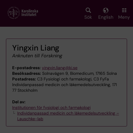
Skip
to
main
Sök
English
Meny
content
Yingxin Liang
Anknuten till Forskning
E-postadress:
yingxin.liang@ki.se
Besöksadress:
Solnavägen 9, Biomedicum, 17165 Solna
Postadress:
C3 Fysiologi och farmakologi, C3 FyFa
Individanpassad medicin och läkemedelsutveckling, 171
77 Stockholm
Del av:
Institutionen för fysiologi och farmakologi
Individanpassad medicin och läkemedelsutveckling –
Lauschke-lab