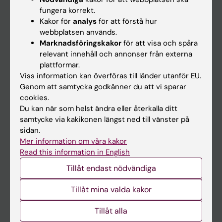
Kalender
fungera korrekt.
Kakor för
analys
för att förstå hur
webbplatsen används.
Student
Marknadsföringskakor
för att visa och spåra
Ladok
relevant innehåll och annonser från externa
plattformar.
Canvas
Viss information kan överföras till länder utanför EU.
Schema
Genom att samtycka godkänner du att vi sparar
cookies.
Studentmejlen
Du kan när som helst ändra eller återkalla ditt
Kurs- och programwebbar
samtycke via kakikonen längst ned till vänster på
sidan.
Student på KI
Mer information om våra kakor
Read this information in English
Medarbetare
Tillåt endast nödvändiga
Medarbetarportalen
Tillåt mina valda kakor
Kontakta och besök KI
Tillåt alla