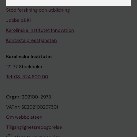
Universitetsbiblioteket
Stöd forskning och utbildning
Jobba på KI
Karolinska Institutet Innovation
Kontakta presstjänsten
Karolinska Institutet
171 77 Stockholm
Tel: 08-524 800 00
Org.nr: 202100-2973
VAT.nr: SE202100297301
Om webbplatsen
Tillgänglighetsredogörelse