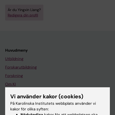
Är du Yingxin Liang?
Redigera din profil
Huvudmeny
Utbildning
Forskarutbildning
Forskning
Om KI
Vi använder kakor (cookies)
På gång
På Karolinska Institutets webbplats använder vi
kakor för olika syften:
Nyheter
Nödvändiga
kakor för att webbplatsen ska