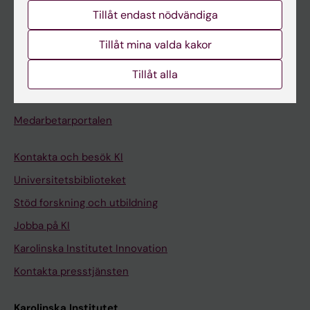
Studentmejlen
Tillåt endast nödvändiga
Kurs- och programwebbar
Tillåt mina valda kakor
Student på KI
Tillåt alla
Medarbetare
Medarbetarportalen
Kontakta och besök KI
Universitetsbiblioteket
Stöd forskning och utbildning
Jobba på KI
Karolinska Institutet Innovation
Kontakta presstjänsten
Karolinska Institutet