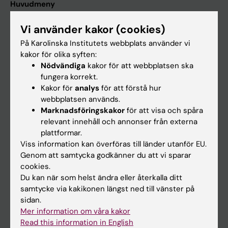
Huvudmeny
Utbildning
Vi använder kakor (cookies)
Forskarutbildning
På Karolinska Institutets webbplats använder vi
kakor för olika syften:
Forskning
Nödvändiga
kakor för att webbplatsen ska
Om KI
fungera korrekt.
Kakor för
analys
för att förstå hur
webbplatsen används.
På gång
Marknadsföringskakor
för att visa och spåra
relevant innehåll och annonser från externa
Nyheter
plattformar.
Kalender
Viss information kan överföras till länder utanför EU.
Genom att samtycka godkänner du att vi sparar
Student
cookies.
Du kan när som helst ändra eller återkalla ditt
Ladok
samtycke via kakikonen längst ned till vänster på
Canvas
sidan.
Mer information om våra kakor
Schema
Read this information in English