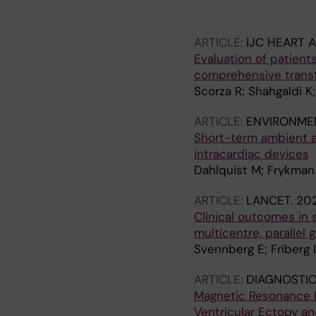
Engdahl J
ARTICLE:
IJC HEART 
Evaluation of patient
comprehensive trans
Scorza R; Shahgaldi K
ARTICLE:
ENVIRONME
Short-term ambient air
intracardiac devices
Dahlquist M; Frykman
ARTICLE:
LANCET.
202
Clinical outcomes in s
multicentre, parallel
Svennberg E; Friberg L
ARTICLE:
DIAGNOSTIC
Magnetic Resonance D
Ventricular Ectopy a