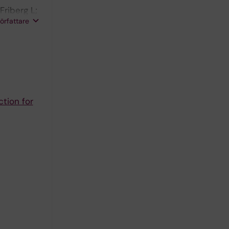
riberg L;
författare
tion for