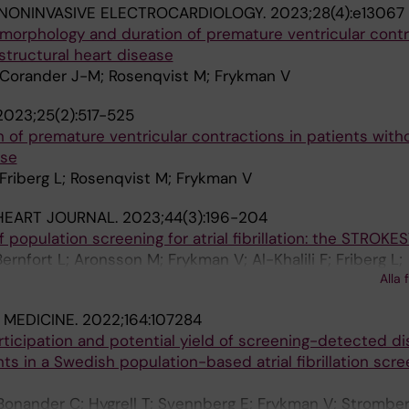
NONINVASIVE ELECTROCARDIOLOGY.
2023;28(4):e13067
morphology and duration of premature ventricular contr
structural heart disease
 Corander J-M; Rosenqvist M; Frykman V
2023;25(2):517-525
n of premature ventricular contractions in patients with
ase
Friberg L; Rosenqvist M; Frykman V
HEART JOURNAL.
2023;44(3):196-204
 population screening for atrial fibrillation: the STROK
ernfort L; Aronsson M; Frykman V; Al-Khalili F; Friberg L;
Alla 
 J; Levin L-A
 MEDICINE.
2022;164:107284
rticipation and potential yield of screening-detected d
s in a Swedish population-based atrial fibrillation scre
onander C; Hygrell T; Svennberg E; Frykman V; Stromber