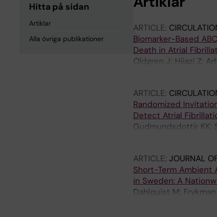
Artiklar
Hitta på sidan
Artiklar
ARTICLE:
CIRCULATIO
Biomarker-Based ABC-
Alla övriga publikationer
Death in Atrial Fibril
Oldgren J; Hijazi Z; 
Renlund H; Sjalander A
ARTICLE:
CIRCULATIO
Randomized Invitatio
Detect Atrial Fibrilla
Gudmundsdottir KK; Sve
Rosenqvist M; Engdah
ARTICLE:
JOURNAL OF
Short-Term Ambient Ai
in Sweden: A Nation
Dahlquist M; Frykman 
PLS