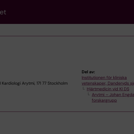
et
Del av:
Institutionen för kliniska
 Kardiologi Arytmi, 171 77 Stockholm
vetenskaper, Danderyds s
Hjärtmedicin vid KI DS
Arytmi – Johan Engda
forskargrupp