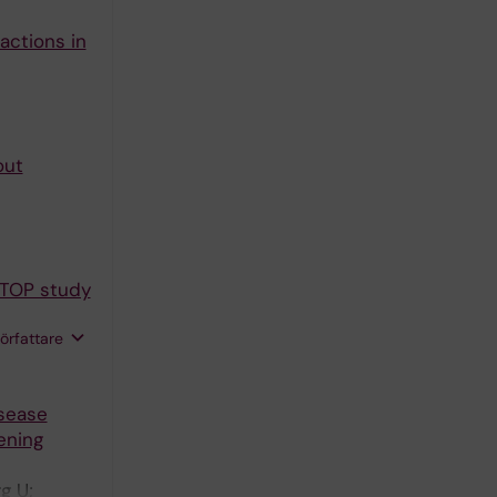
actions in
out
ESTOP study
författare
isease
ening
g U;