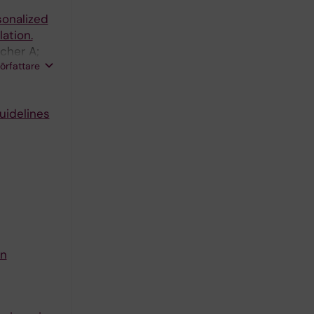
sonalized
ation.
cher A;
författare
uidelines
on