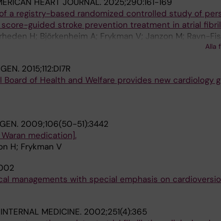
ERICAN HEART JOURNAL.
2025;290:161-169
of a registry-based randomized controlled study of per
core-guided stroke prevention treatment in atrial fibrill
; Arheden H; Björkenheim A; Frykman V; Janzon M; Ravn-Fis
Alla 
; Åkerfeldt T; Oldgren J
NGEN.
2015;112:DI7R
 Board of Health and Welfare provides new cardiology g
NGEN.
2009;106(50-51):3442
 Waran medication].
on H; Frykman V
002
clinical managements with special emphasis on cardioversi
INTERNAL MEDICINE.
2002;251(4):365