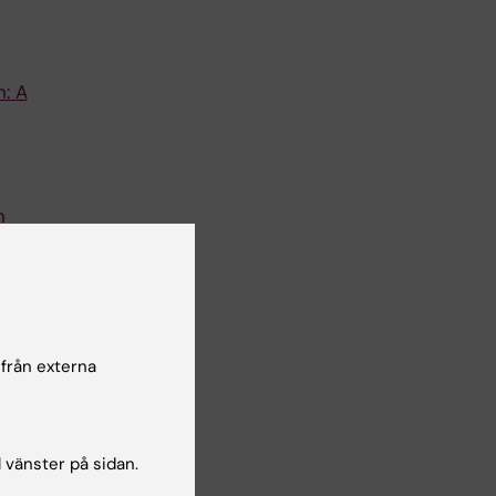
n: A
n
 H; Frykman
författare
ation
 från externa
 Ljungman
författare
l vänster på sidan.