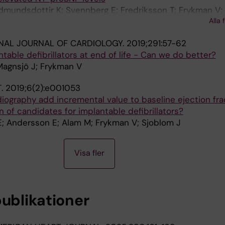
dmundsdottir K; Svennberg E; Fredriksson T; Frykman V; F
Alla 
l J
NAL JOURNAL OF CARDIOLOGY.
2019;291:57-62
table defibrillators at end of life - Can we do better?
Magnsjö J; Frykman V
T.
2019;6(2):e001053
ography add incremental value to baseline ejection frac
on of candidates for implantable defibrillators?
E; Andersson E; Alam M; Frykman V; Sjoblom J
Visa fler
publikationer