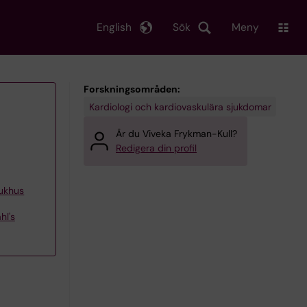
English
Sök
Meny
Forskningsområden:
Kardiologi och kardiovaskulära sjukdomar
Är du Viveka Frykman-Kull?
Redigera din profil
jukhus
hl's