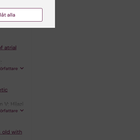
trial
llåt alla
;
författare
 atrial
;
författare
etic
 V; Hijazi
författare
 old with