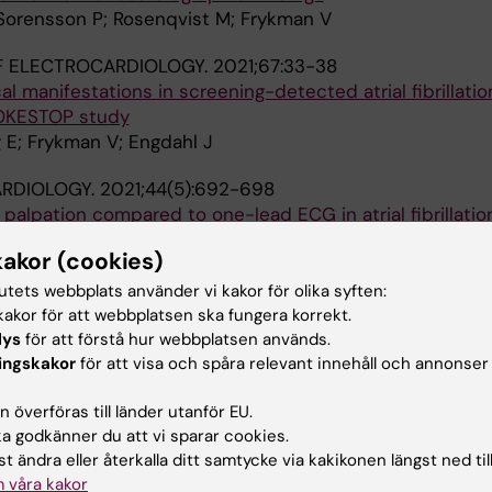
 Sorensson P; Rosenqvist M; Frykman V
F ELECTROCARDIOLOGY.
2021;67:33-38
al manifestations in screening-detected atrial fibrillatio
ROKESTOP study
g E; Frykman V; Engdahl J
ARDIOLOGY.
2021;44(5):692-698
palpation compared to one-lead ECG in atrial fibrillatio
kakor (cookies)
edriksson T; Svennberg E; Al-Khalili F; Friberg L; Habel
Alla 
tutets webbplats använder vi kakor för olika syften:
akor för att webbplatsen ska fungera korrekt.
T INTERNATIONAL.
2020;141:105765
lys
för att förstå hur webbplatsen används.
ns between ambient air pollution and acute atrial fibrill
ingskakor
för att visa och spåra relevant innehåll och annonser
 V; Kemp-Gudmunsdottir K; Svennberg E; Wellenius GA;
 överföras till länder utanför EU.
 godkänner du att vi sparar cookies.
Alla 
t ändra eller återkalla ditt samtycke via kakikonen längst ned til
 våra kakor
OVASCULAR DISORDERS.
2020;20(1):167