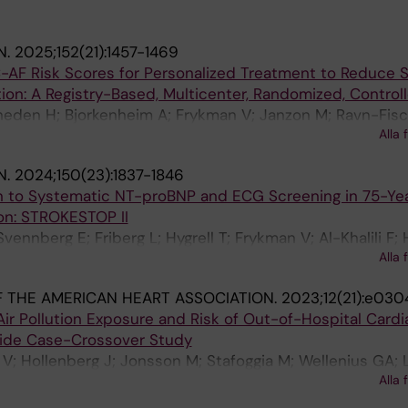
N.
2025;152(21):1457-1469
AF Risk Scores for Personalized Treatment to Reduce S
lation: A Registry-Based, Multicenter, Randomized, Contro
Arheden H; Bjorkenheim A; Frykman V; Janzon M; Ravn-Fisc
Alla 
; Akerfeldt T; Wallentin L
N.
2024;150(23):1837-1846
n to Systematic NT-proBNP and ECG Screening in 75-Ye
tion: STROKESTOP II
nnberg E; Friberg L; Hygrell T; Frykman V; Al-Khalili F; Hi
Alla 
l J
 THE AMERICAN HEART ASSOCIATION.
2023;12(21):e03
r Pollution Exposure and Risk of Out-of-Hospital Cardi
wide Case-Crossover Study
V; Hollenberg J; Jonsson M; Stafoggia M; Wellenius GA;
Alla 