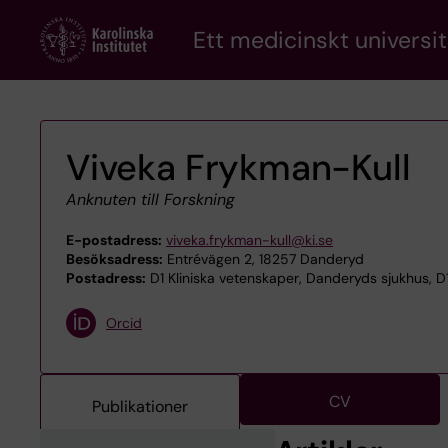
Skip
Ett medicinskt universit
to
main
content
Viveka Frykman-Kull
Anknuten till Forskning
E-postadress:
viveka.frykman-kull@ki.se
Besöksadress:
Entrévägen 2, 18257 Danderyd
Postadress:
D1 Kliniska vetenskaper, Danderyds sjukhus, D1
Orcid
CV
Publikationer