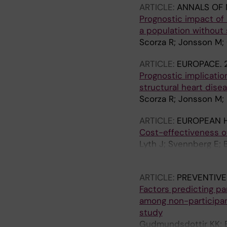
ARTICLE:
ANNALS OF 
Prognostic impact of 
a population without 
Scorza R; Jonsson M;
ARTICLE:
EUROPACE.
Prognostic implicatio
structural heart dise
Scorza R; Jonsson M; 
ARTICLE:
EUROPEAN 
Cost-effectiveness of
Lyth J; Svennberg E; B
Rosenqvist M; Engdahl
ARTICLE:
PREVENTIVE
Factors predicting pa
among non-participant
study
Gudmundsdottir KK; B