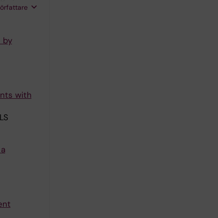
författare
s by
ents with
LS
 a
ent