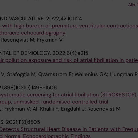
Alla 
AND VASCULATURE.
2022;42:101124
s with high burden of premature ventricular contraction
thoracic echocardiography
; Rosenqvist M; Frykman V
NTAL EPIDEMIOLOGY.
2022;6(4):e215
 pollution exposure and risk of atrial fibrillation in pati
 V; Stafoggia M; Qvarnstrom E; Wellenius GA; Ljungman P
1;398(10310):1498-1506
ystematic screening for atrial fibrillation (STROKESTOP):
 group, unmasked, randomised controlled trial
; Frykman V; Al-Khalili F; Engdahl J; Rosenqvist M
S.
2021;11(8):1505
etects Structural Heart Disease in Patients with Frequ
nd Normal Echocardiographic Findings