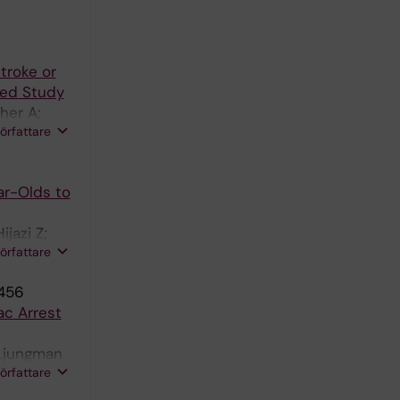
troke or
lled Study
her A;
författare
ar-Olds to
jazi Z;
författare
0456
ac Arrest
 Ljungman
författare