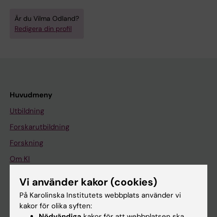
Är du Vilma Odland?
Redigera din profil
Huvudmeny
Utbildning
Forskarutbildning
Forskning
Om KI
Vi använder kakor (cookies)
På gång
På Karolinska Institutets webbplats använder vi
kakor för olika syften:
Nyheter
Nödvändiga
kakor för att webbplatsen ska