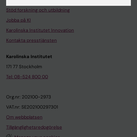
Universitetsbiblioteket
Stöd forskning och utbildning
Jobba på KI
Karolinska Institutet Innovation
Kontakta presstjänsten
Karolinska Institutet
171 77 Stockholm
Tel: 08-524 800 00
Org.nr: 202100-2973
VAT.nr: SE202100297301
Om webbplatsen
Tillgänglighetsredogörelse