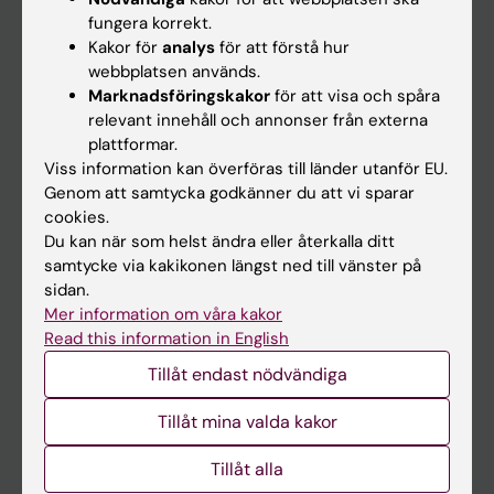
Kalender
fungera korrekt.
Kakor för
analys
för att förstå hur
webbplatsen används.
Student
Marknadsföringskakor
för att visa och spåra
Ladok
relevant innehåll och annonser från externa
plattformar.
Canvas
Viss information kan överföras till länder utanför EU.
Schema
Genom att samtycka godkänner du att vi sparar
cookies.
Studentmejlen
Du kan när som helst ändra eller återkalla ditt
Kurs- och programwebbar
samtycke via kakikonen längst ned till vänster på
sidan.
Student på KI
Mer information om våra kakor
Read this information in English
Medarbetare
Tillåt endast nödvändiga
Medarbetarportalen
Tillåt mina valda kakor
Kontakta och besök KI
Tillåt alla