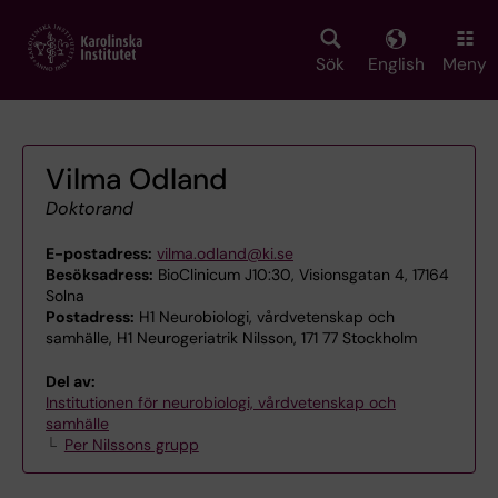
Skip
to
main
Sök
English
Meny
content
Vilma Odland
Doktorand
E-postadress:
vilma.odland@ki.se
Besöksadress:
BioClinicum J10:30, Visionsgatan 4, 17164
Solna
Postadress:
H1 Neurobiologi, vårdvetenskap och
samhälle, H1 Neurogeriatrik Nilsson, 171 77 Stockholm
Del av:
Institutionen för neurobiologi, vårdvetenskap och
samhälle
Per Nilssons grupp