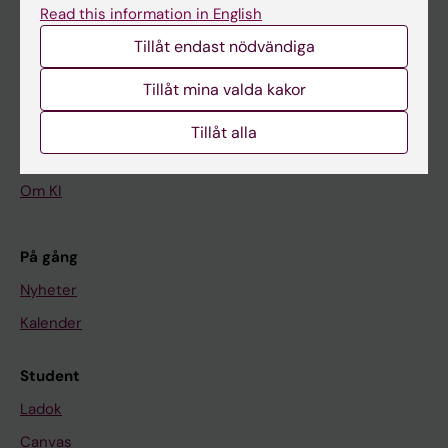
Read this information in English
Tillåt endast nödvändiga
Huvudmeny
Tillåt mina valda kakor
Utbildning
Forskarutbildning
Tillåt alla
Forskning
Om KI
På gång
Nyheter
Kalender
Student
Ladok
Canvas