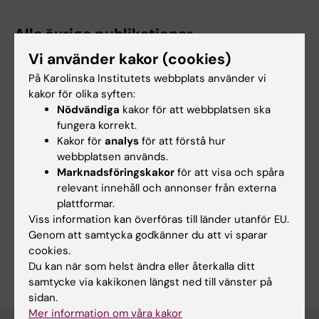
Alla övriga publikationer
Vi använder kakor (cookies)
DOCTORAL THESIS:
2022
På Karolinska Institutets webbplats använder vi
Effects of direct oral anticoagulant treatment
kakor för olika syften:
on hemostasis in patients with atrial
Nödvändiga
kakor för att webbplatsen ska
fibrillation
fungera korrekt.
Taune V
Kakor för
analys
för att förstå hur
webbplatsen används.
Marknadsföringskakor
för att visa och spåra
relevant innehåll och annonser från externa
Forskningsområden:
plattformar.
Viss information kan överföras till länder utanför EU.
Kardiologi och kardiovaskulära sjukdomar
Genom att samtycka godkänner du att vi sparar
Är du Viktor Taune?
cookies.
Redigera din profil
Du kan när som helst ändra eller återkalla ditt
samtycke via kakikonen längst ned till vänster på
sidan.
Mer information om våra kakor