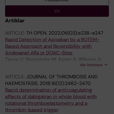
Publikationer
CV
Artiklar
ARTICLE:
TH OPEN.
2022;06(03):e238-e247
Rapid Detection of Apixaban by a ROTEM-
Based Approach and Reversibility with
Andexanet Alfa or DOAC-Stop
Taune V; Skeppholm M; Agren A; Wikman A;
Alla författare
Hillarp A; Wallen H
ARTICLE:
JOURNAL OF THROMBOSIS AND
HAEMOSTASIS.
2018;16(12):2462-2470
Rapid determination of anticoagulating
effects of dabigatran in whole blood with
rotational thromboelastometry and a
thrombin-based trigger