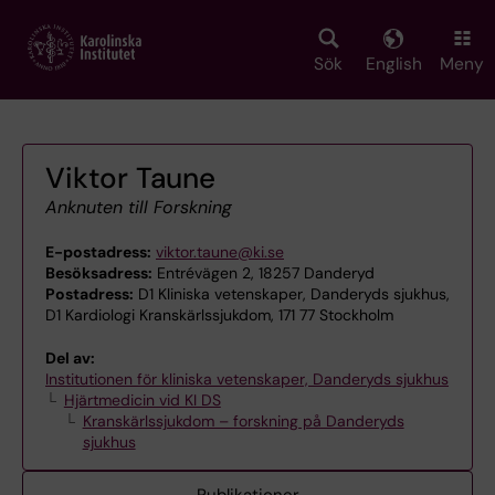
Skip
to
main
Sök
English
Meny
content
Viktor Taune
Anknuten till Forskning
E-postadress:
viktor.taune@ki.se
Besöksadress:
Entrévägen 2, 18257 Danderyd
Postadress:
D1 Kliniska vetenskaper, Danderyds sjukhus,
D1 Kardiologi Kranskärlssjukdom, 171 77 Stockholm
Del av:
Institutionen för kliniska vetenskaper, Danderyds sjukhus
Hjärtmedicin vid KI DS
Kranskärlssjukdom – forskning på Danderyds
sjukhus