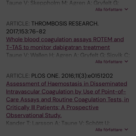
Taune V; Skeppholm M; Agren A; Gryfelt G;
Alla författare
Malmstrom RE; Wikman A; Van Ryn J; Wallen H
ARTICLE:
THROMBOSIS RESEARCH.
2017;153:76-82
Whole blood coagulation assays ROTEM and
T-TAS to monitor dabigatran treatment
Taune V; Wallen H; Agren A; Gryfelt G; Sjovik C;
Alla författare
Wintler AM; Malmstrom RE; Wikman A;
Skeppholm M
ARTICLE:
PLOS ONE.
2016;11(3):e0151202
Assessment of Haemostasis in Disseminated
Intravascular Coagulation by Use of Point-of-
Care Assays and Routine Coagulation Tests, in
Critically Ill Patients; A Prospective
Observational Study.
Kander T; Larsson A; Taune V; Schött U;
Alla författare
Tynngård N