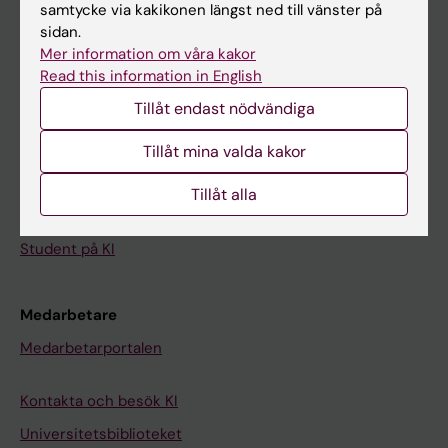
samtycke via kakikonen längst ned till vänster på
sidan.
Student
Mer information om våra kakor
Read this information in English
Ladok
Tillåt endast nödvändiga
Canvas
Schema
Tillåt mina valda kakor
Studentmejlen
Tillåt alla
Kurs- och programwebbar
Student på KI
Medarbetare
Medarbetarportalen
Kontakta och besök KI
Universitetsbiblioteket