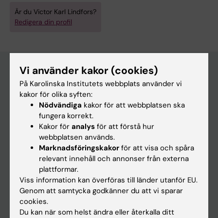
Är du Victor Karl Lindfors?
Redigera din profil
Vi använder kakor (cookies)
På Karolinska Institutets webbplats använder vi
Huvudmeny
kakor för olika syften:
Utbildning
Nödvändiga
kakor för att webbplatsen ska
fungera korrekt.
Forskarutbildning
Kakor för
analys
för att förstå hur
Forskning
webbplatsen används.
Marknadsföringskakor
för att visa och spåra
Om KI
relevant innehåll och annonser från externa
plattformar.
Viss information kan överföras till länder utanför EU.
På gång
Genom att samtycka godkänner du att vi sparar
Nyheter
cookies.
Du kan när som helst ändra eller återkalla ditt
Kalender