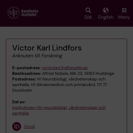
Skip
to
main
Sök
English
Meny
content
Victor Karl Lindfors
Anknuten till Forskning
E-postadress:
victor.karl.lindfors@ki.se
Besöksadress:
Alfred Nobels Allé 23, 14183 Huddinge
Postadress:
H1 Neurobiologi, vårdvetenskap och
samhälle, H1 Allmänmedicin och primärvård, 171 77
Stockholm
Del av:
Institutionen för neurobiologi, vårdvetenskap och
samhälle
Orcid