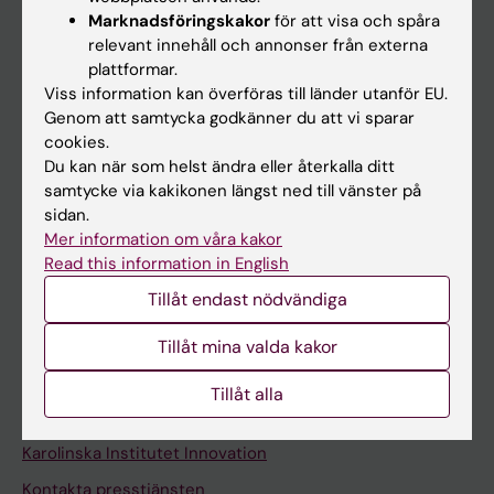
Marknadsföringskakor
för att visa och spåra
Schema
relevant innehåll och annonser från externa
Studentmejlen
plattformar.
Viss information kan överföras till länder utanför EU.
Kurs- och programwebbar
Genom att samtycka godkänner du att vi sparar
Student på KI
cookies.
Du kan när som helst ändra eller återkalla ditt
samtycke via kakikonen längst ned till vänster på
Medarbetare
sidan.
Mer information om våra kakor
Medarbetarportalen
Read this information in English
Tillåt endast nödvändiga
Kontakta och besök KI
Universitetsbiblioteket
Tillåt mina valda kakor
Stöd forskning och utbildning
Tillåt alla
Jobba på KI
Karolinska Institutet Innovation
Kontakta presstjänsten