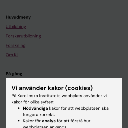
Huvudmeny
Utbildning
Forskarutbildning
Forskning
Om KI
På gång
Nyheter
Vi använder kakor (cookies)
Kalender
På Karolinska Institutets webbplats använder vi
kakor för olika syften:
Student
Nödvändiga
kakor för att webbplatsen ska
fungera korrekt.
Ladok
Kakor för
analys
för att förstå hur
Canvas
webbplatsen används.