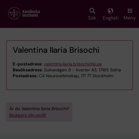
Skip
to
main
Sök
English
Meny
content
Valentina Ilaria Brisochi
E-postadress:
valentina.ilaria.brisochi@ki.se
Besöksadress:
Solnavägen 9 - kvarter A3, 17165 Solna
Postadress:
C4 Neurovetenskap, 171 77 Stockholm
Är du Valentina Ilaria Brisochi?
Redigera din profil