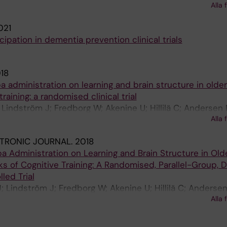
Alla 
021
ipation in dementia prevention clinical trials
18
a administration on learning and brain structure in older
raining: a randomised clinical trial
 Lindström J; Fredborg W; Akenine U; Hillilä C; Andersen 
Alla 
 den Berg D-J; Kivipelto M; Lövdén M
TRONIC JOURNAL.
2018
pa Administration on Learning and Brain Structure in Old
 of Cognitive Training: A Randomised, Parallel-Group, 
led Trial
; Lindström J; Fredborg W; Akenine U; Hillilä C; Andersen
Alla 
EC; van den Berg D-J; Kivipelto M; Lövdén M