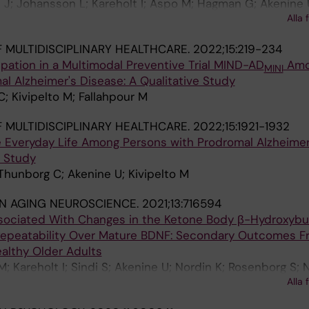
 J; Johansson L; Kareholt I; Aspo M; Hagman G; Akenine 
Alla 
o M; Sindi S; Sacuiu SF
 MULTIDISCIPLINARY HEALTHCARE.
2022;15:219-234
ipation in a Multimodal Preventive Trial MIND-AD
Amo
MINI
l Alzheimer's Disease: A Qualitative Study
; Kivipelto M; Fallahpour M
 MULTIDISCIPLINARY HEALTHCARE.
2022;15:1921-1932
e Everyday Life Among Persons with Prodromal Alzheimer
e Study
 Thunborg C; Akenine U; Kivipelto M
IN AGING NEUROSCIENCE.
2021;13:716594
sociated With Changes in the Ketone Body β-Hydroxybu
Repeatability Over Mature BDNF: Secondary Outcomes F
ealthy Older Adults
M; Kareholt I; Sindi S; Akenine U; Nordin K; Rosenborg S; 
Alla 
ing-Matton A