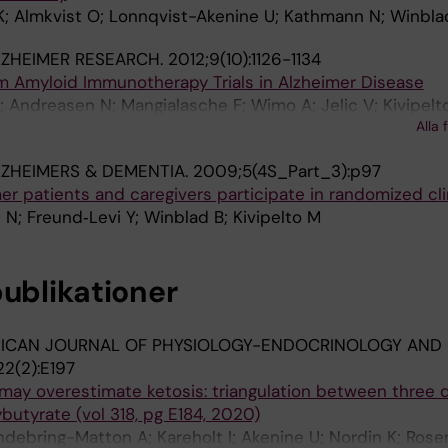
K; Almkvist O; Lonnqvist-Akenine U; Kathmann N; Winbla
ZHEIMER RESEARCH.
2012;9(10):1126-1134
om Amyloid Immunotherapy Trials in Alzheimer Disease
 Andreasen N; Mangialasche F; Wimo A; Jelic V; Kivipelt
Alla 
ZHEIMERS & DEMENTIA.
2009;5(4S_Part_3):p97
r patients and caregivers participate in randomized clini
N; Freund‐Levi Y; Winblad B; Kivipelto M
publikationer
ICAN JOURNAL OF PHYSIOLOGY-ENDOCRINOLOGY AND
2(2):E197
 may overestimate ketosis: triangulation between three d
utyrate (vol 318, pg E184, 2020)
andebring-Matton A; Kareholt I; Akenine U; Nordin K; Rose