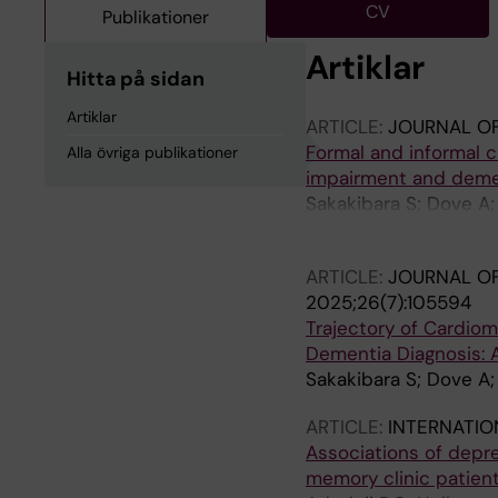
CV
Publikationer
Artiklar
Hitta på sidan
Artiklar
ARTICLE:
JOURNAL OF
Formal and informal c
Alla övriga publikationer
impairment and deme
Sakakibara S; Dove A;
Calderon-Larranaga A
ARTICLE:
JOURNAL OF
2025;26(7):105594
Trajectory of Cardiom
Dementia Diagnosis:
Sakakibara S; Dove A
ARTICLE:
INTERNATIO
Associations of depr
memory clinic patien