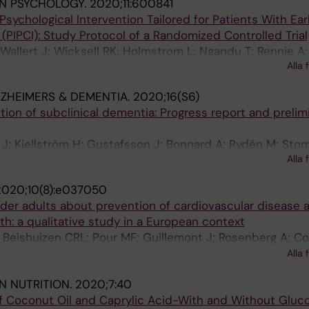
IN PSYCHOLOGY.
2020;11:600841
Psychological Intervention Tailored for Patients With Ear
(PIPCI): Study Protocol of a Randomized Controlled Trial
allert J; Wicksell RK; Holmstrom L; Ngandu T; Rennie A
Alla 
lto M
ZHEIMERS & DEMENTIA.
2020;16(S6)
ion of subclinical dementia: Progress report and prelim
J; Kjellström H; Gustafsson J; Bonnard A; Rydén M; Stor
Alla 
Pérez KM; Henter G; Sundell M; Kivipelto M
2020;10(8):e037050
older adults about prevention of cardiovascular disease 
h: a qualitative study in a European context
 Beishuizen CRL; Pour MF; Guillemont J; Rosenberg A; Co
; Savy S; Pols AJ; Andrieu S; Richard E; Soininen H; van 
Alla 
N NUTRITION.
2020;7:40
of Coconut Oil and Caprylic Acid-With and Without Gluco