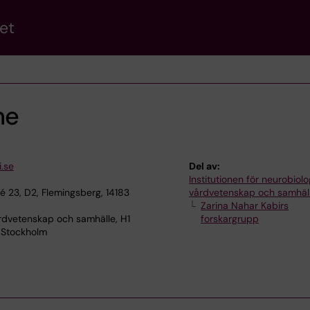
et
ne
i.se
Del av:
Institutionen för neurobiolo
é 23, D2, Flemingsberg, 14183
vårdvetenskap och samhäl
Zarina Nahar Kabirs
rdvetenskap och samhälle, H1
forskargrupp
 Stockholm