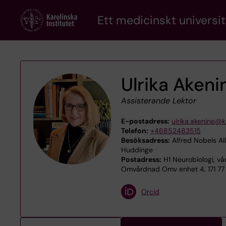
Skip
Ett medicinskt universit
to
main
content
Ulrika Akeni
Assisterande Lektor
E-postadress:
ulrika.akenine@k
Telefon:
+46852483515
Besöksadress:
Alfred Nobels All
Huddinge
Postadress:
H1 Neurobiologi, vå
Omvårdnad Omv enhet 4, 171 77
Orcid