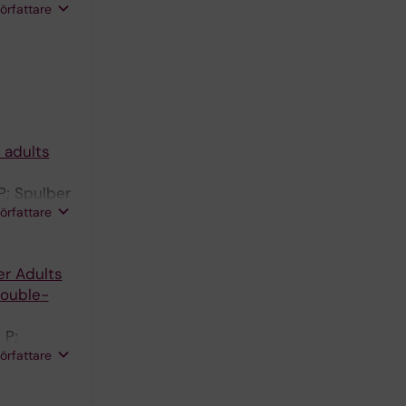
författare
 adults
P; Spulber
författare
er Adults
Double-
 P;
författare