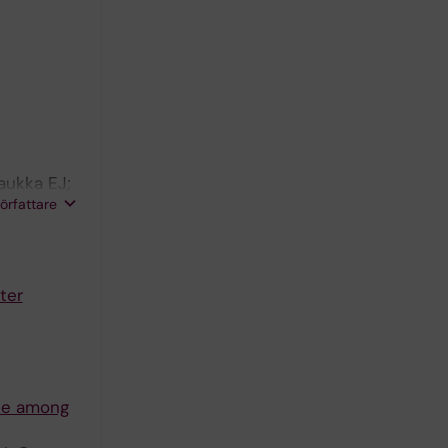
aukka EJ;
författare
ter
nce among