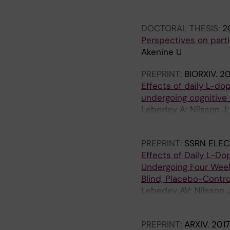
Ngandu T; Kivipelto M
DOCTORAL THESIS:
2
Perspectives on partic
Akenine U
PREPRINT:
BIORXIV.
20
Effects of daily L-dop
undergoing cognitive t
Lebedev A; Nilsson J;
G; de Lange ECM; van
PREPRINT:
SSRN ELEC
Effects of Daily L-Do
Undergoing Four Weeks
Blind, Placebo-Control
Lebedev AV; Nilsson J
Spulber G; de Lange 
PREPRINT:
ARXIV.
2017