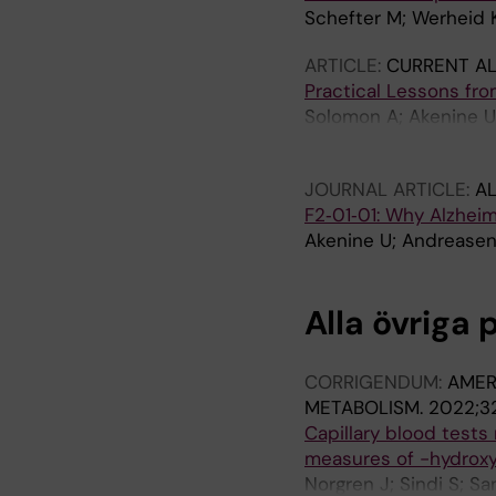
Schefter M; Werheid 
ARTICLE:
CURRENT AL
Practical Lessons fr
Solomon A; Akenine U;
Winblad B
JOURNAL ARTICLE:
AL
F2‐01‐01: Why Alzheime
Akenine U; Andreasen 
Alla övriga 
CORRIGENDUM:
AMER
METABOLISM.
2022;32
Capillary blood tests
measures of -hydroxyb
Norgren J; Sindi S; S