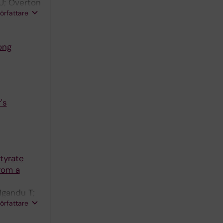
U; Overton
författare
ng
's
tyrate
rom a
Ngandu T;
författare