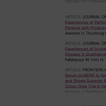
Adedeji DO; Holleman
M; Solomon A; Kivipelt
ARTICLE:
JOURNAL OF
Experiences of Partic
Persons with Prodroma
Akenine U; Thunborg C
ARTICLE:
JOURNAL OF
Experiences of Activ
Disease: A Qualitativ
Fallahpour M; Fritz H;
ARTICLE:
FRONTIERS 
Serum proBDNF Is As
and Shows Superior 
Cross-Over Trial in H
Norgren J; Daniilidou 
Kivipelto M; Sandebr