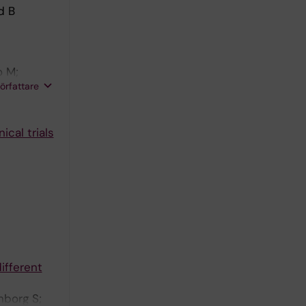
d B
o M;
författare
cal trials
ifferent
nborg S;