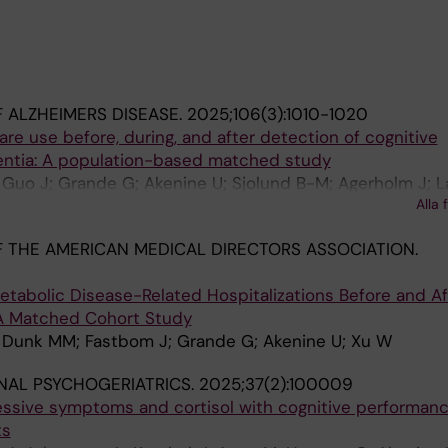
 ALZHEIMERS DISEASE.
2025;106(3):1010-1020
are use before, during, and after detection of cognitive
ntia: A population-based matched study
 Guo J; Grande G; Akenine U; Sjolund B-M; Agerholm J; L
Alla 
; Xu W
 THE AMERICAN MEDICAL DIRECTORS ASSOCIATION.
etabolic Disease-Related Hospitalizations Before and Af
 A Matched Cohort Study
; Dunk MM; Fastbom J; Grande G; Akenine U; Xu W
NAL PSYCHOGERIATRICS.
2025;37(2):100009
essive symptoms and cortisol with cognitive performa
ts