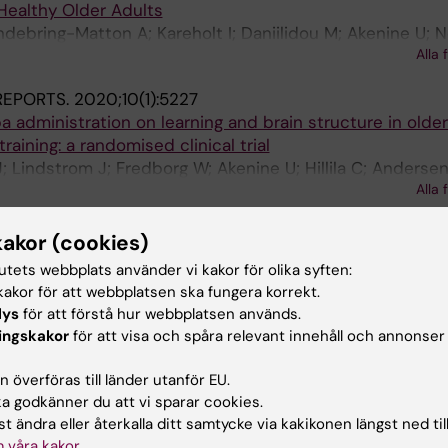
Healthy Older Adults
ndebring-Matton A; Kareholt I; Daniilidou M; Akenine U; N
Alla 
; Kivipelto M
 REPORTS.
2020;10(1):5227
a administration on learning and brain structure in older
raining: a randomised clinical trial
; Lindstrom J; Fredborg W; Akenine U; Hillila C; Andersen
Alla 
ECM; van den Berg D-J; Kivipelto M; Lovden M
JOURNAL OF PHYSIOLOGY-ENDOCRINOLOGY AND METAB
kakor (cookies)
8
tutets webbplats använder vi kakor för olika syften:
 may overestimate ketosis: triangulation between three d
akor för att webbplatsen ska fungera korrekt.
xybutyrate
lys
för att förstå hur webbplatsen används.
andebring-Matton A; Kareholt I; Akenine U; Nordin K; Rose
ingskakor
för att visa och spåra relevant innehåll och annonser
Alla 
 överföras till länder utanför EU.
2019;9(6):e023480
 godkänner du att vi sparar cookies.
xperiences with supporting behaviour change for cardiov
t ändra eller återkalla ditt samtycke via kakikonen längst ned til
f-management internet platform in Finland and the Nethe
 våra kakor