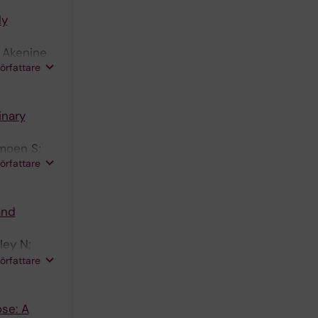
ly
; Akenine
författare
inary
moen S;
författare
and
ley N;
Charante
författare
se: A