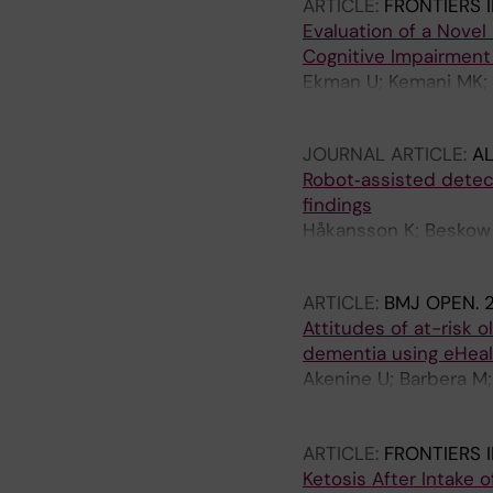
ARTICLE:
FRONTIERS 
Evaluation of a Novel 
Cognitive Impairment 
Ekman U; Kemani MK; W
U; Westman E; Kivipe
JOURNAL ARTICLE:
AL
Robot‐assisted detect
findings
Håkansson K; Beskow 
Hagman G; Akenine U; 
ARTICLE:
BMJ OPEN.
Attitudes of at-risk 
dementia using eHealt
Akenine U; Barbera M;
Mangialasche F; Salo L
EM; Kivipelto M
ARTICLE:
FRONTIERS I
Ketosis After Intake 