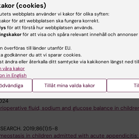
kakor (cookies)
ncentration Predicts Perforated Acute Appendicitis in 
stic Accuracy Study
tutets webbplats använder vi kakor för olika syften:
m M; Jacks J; Malmquist P; Lonnqvist P-A; Jensen BL; C
akor för att webbplatsen ska fungera korrekt.
Alla 
 JF; Norberg A; Flaring U
lys
för att förstå hur webbplatsen används.
ingskakor
för att visa och spåra relevant innehåll och annonser
publikationer
 överföras till länder utanför EU.
 godkänner du att vi sparar cookies.
t ändra eller återkalla ditt samtycke via kakikonen längst ned til
RNAL OF ANAESTHESIA.
2026;136(3):997-998
 våra kakor
solution with 1% glucose as intraoperative maintenance f
on in English
Br J Anaesth 2025; 135: 798-9.
nödvändiga
Tillåt mina valda kakor
Ti
Å; Frykholm P; Rooyackers O; Andersson A; Fläring U
024
erioperative fluid, sodium and glucose balance in childre
ESEARCH.
2019;86(1):5-8
eostasis in children admitted with acute appendicitis: