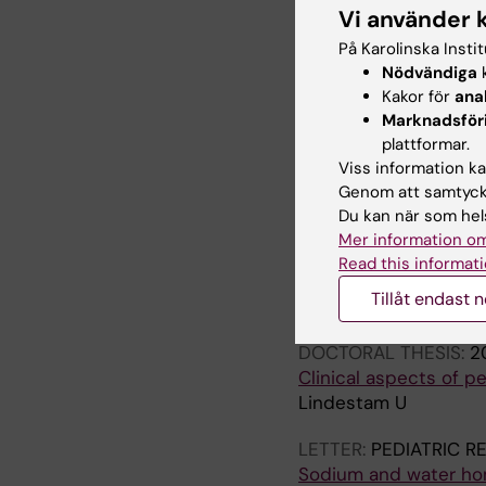
Vi använder 
Low Plasma Sodium Co
A Prospective Diagno
På Karolinska Insti
Lindestam U; Almstro
Nödvändiga
k
M; Krmar RT; Svensson
Kakor för
ana
Marknadsför
plattformar.
Alla övriga 
Viss information kan
Genom att samtycka
Du kan när som hels
LETTER:
BRITISH JOU
Mer information om
Balanced electrolyte 
Read this informati
infants. Response to 
Tillåt endast 
Lindestam U; Norberg 
DOCTORAL THESIS:
2
Clinical aspects of p
Lindestam U
LETTER:
PEDIATRIC R
Sodium and water hom