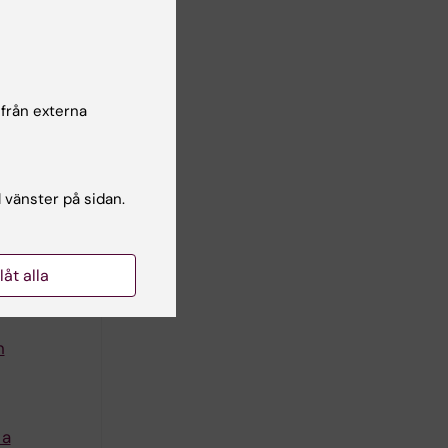
Children:
arlstrom
författare
 från externa
l vänster på sidan.
luid in
llåt alla
n
 a