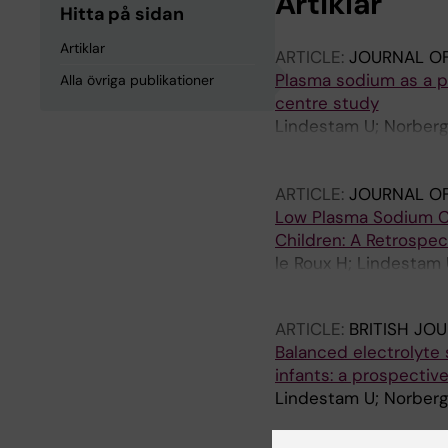
Artiklar
Hitta på sidan
Artiklar
ARTICLE:
JOURNAL OF
Plasma sodium as a pr
Alla övriga publikationer
centre study
Lindestam U; Norberg
Ellebaek MB; Bjorn N;
Middleton PJ; Meyer H
ARTICLE:
JOURNAL OF
Low Plasma Sodium Co
Children: A Retrospe
le Roux H; Lindestam
A; Flaring U; Meyer H
ARTICLE:
BRITISH JO
Balanced electrolyte 
infants: a prospectiv
Lindestam U; Norberg 
ARTICLE:
EUROPEAN J