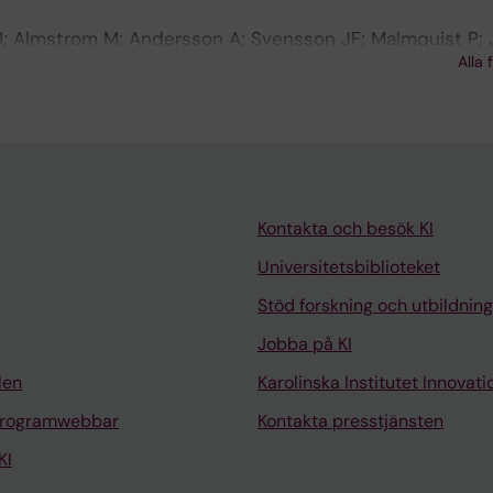
U; Almstrom M; Andersson A; Svensson JF; Malmquist P; 
Alla 
n BL; Carlstrom M; Krmar RT
Kontakta och besök KI
Universitetsbiblioteket
Stöd forskning och utbildning
Jobba på KI
len
Karolinska Institutet Innovati
programwebbar
Kontakta presstjänsten
KI