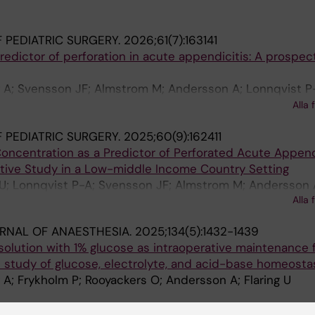
 PEDIATRIC SURGERY.
2026;61(7):163141
edictor of perforation in acute appendicitis: A prospect
 A; Svensson JF; Almstrom M; Andersson A; Lonnqvist P
 Rajabaleyan P; Drage IM; Stensrud KJ; Reismann M; Dona 
Alla 
M; Flaring U
 PEDIATRIC SURGERY.
2025;60(9):162411
ncentration as a Predictor of Perforated Acute Appendi
ctive Study in a Low-middle Income Country Setting
 U; Lonnqvist P-A; Svensson JF; Almstrom M; Andersson 
Alla 
M
URNAL OF ANAESTHESIA.
2025;134(5):1432-1439
solution with 1% glucose as intraoperative maintenance f
e study of glucose, electrolyte, and acid-base homeosta
A; Frykholm P; Rooyackers O; Andersson A; Flaring U
OURNAL OF PEDIATRIC SURGERY.
2020;30(04):350-356