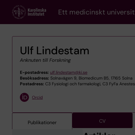
Skip
Ett medicinskt universit
to
main
content
Ulf Lindestam
Anknuten till Forskning
E-postadress:
ulf.lindestam@ki.se
Besöksadress:
Solnavägen 9, Biomedicum B5, 17165 Solna
Postadress:
C3 Fysiologi och farmakologi, C3 FyFa Anestesi
Orcid
CV
Publikationer