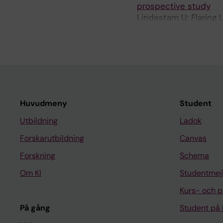
prospective study
Lindestam U; Flaring 
Lonnqvist P-A; Jense
Huvudmeny
Student
Utbildning
Ladok
Forskarutbildning
Canvas
Forskning
Schema
Om KI
Studentmej
Kurs- och 
På gång
Student på 