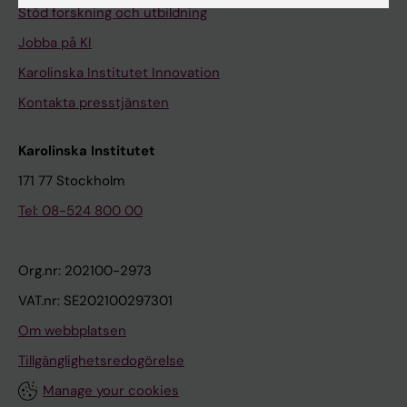
Stöd forskning och utbildning
Jobba på KI
Karolinska Institutet Innovation
Kontakta presstjänsten
Karolinska Institutet
171 77 Stockholm
Tel: 08-524 800 00
Org.nr: 202100-2973
VAT.nr: SE202100297301
Om webbplatsen
Tillgänglighetsredogörelse
Manage your cookies