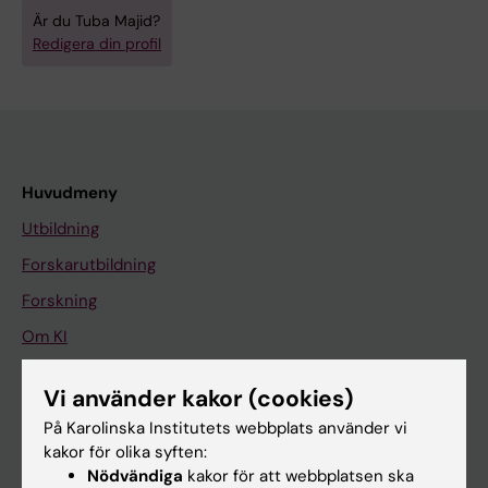
Är du Tuba Majid?
Redigera din profil
Huvudmeny
Utbildning
Forskarutbildning
Forskning
Om KI
Vi använder kakor (cookies)
På gång
På Karolinska Institutets webbplats använder vi
Nyheter
kakor för olika syften:
Nödvändiga
kakor för att webbplatsen ska
Kalender