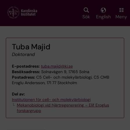
Skip
to
main
Sök
English
Meny
content
Tuba Majid
Doktorand
E-postadress:
tuba.majid@ki.se
Besöksadress:
Solnavägen 9, 17165 Solna
Postadress:
C5 Cell- och molekylärbiologi, C5 CMB
Eroglu Andersson, 171 77 Stockholm
Del av:
Institutionen för cell- och molekylärbiologi
Mekanobiologi vid hjärtregenerering – Elif Eroglus
forskargrupp