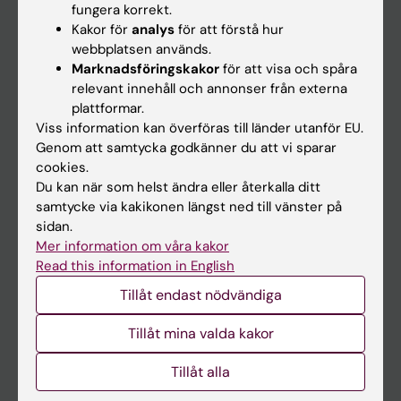
fungera korrekt.
Kakor för
analys
för att förstå hur
Student
webbplatsen används.
Marknadsföringskakor
för att visa och spåra
Ladok
relevant innehåll och annonser från externa
Canvas
plattformar.
Viss information kan överföras till länder utanför EU.
Schema
Genom att samtycka godkänner du att vi sparar
Studentmejlen
cookies.
Du kan när som helst ändra eller återkalla ditt
Kurs- och programwebbar
samtycke via kakikonen längst ned till vänster på
Student på KI
sidan.
Mer information om våra kakor
Read this information in English
Medarbetare
Tillåt endast nödvändiga
Medarbetarportalen
Tillåt mina valda kakor
Kontakta och besök KI
Tillåt alla
Universitetsbiblioteket