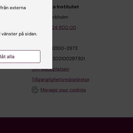
Karolinska Institutet
 från externa
171 77 Stockholm
Tel: 08-524 800 00
l vänster på sidan.
on
Org.nr: 202100-2973
llåt alla
VAT.nr: SE202100297301
Om webbplatsen
Tillgänglighetsredogörelse
Manage your cookies