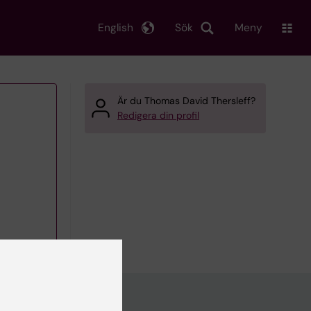
English
Sök
Meny
Är du Thomas David Thersleff?
Redigera din profil