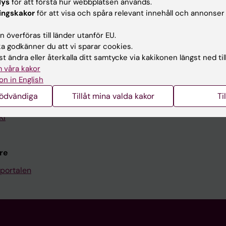
lys
för att förstå hur webbplatsen används.
Kontakta och besök KI
ingskakor
för att visa och spåra relevant innehåll och annonser
Universitetsbiblioteket
 överföras till länder utanför EU.
 godkänner du att vi sparar cookies.
Stöd forskning och utbildning
t ändra eller återkalla ditt samtycke via kakikonen längst ned til
Jobba på KI
 våra kakor
on in English
len
Karolinska Institutet Innovati
nödvändiga
Tillåt mina valda kakor
Ti
programwebbar
Kontakta presstjänsten
KI
re
portalen