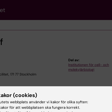
et
f
Del av:
Institutionen för cell- och
molekylärbiologi
litet, 171 77 Stockholm
kakor (cookies)
tutets webbplats använder vi kakor för olika syften:
akor för att webbplatsen ska fungera korrekt.