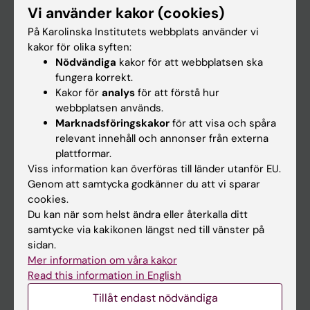
Vi använder kakor (cookies)
Forskning
På Karolinska Institutets webbplats använder vi
Om KI
kakor för olika syften:
Nödvändiga
kakor för att webbplatsen ska
fungera korrekt.
På gång
Kakor för
analys
för att förstå hur
webbplatsen används.
Nyheter
Marknadsföringskakor
för att visa och spåra
Kalender
relevant innehåll och annonser från externa
plattformar.
Viss information kan överföras till länder utanför EU.
Student
Genom att samtycka godkänner du att vi sparar
Ladok
cookies.
Du kan när som helst ändra eller återkalla ditt
Canvas
samtycke via kakikonen längst ned till vänster på
Schema
sidan.
Mer information om våra kakor
Studentmejlen
Read this information in English
Kurs- och programwebbar
Tillåt endast nödvändiga
Student på KI