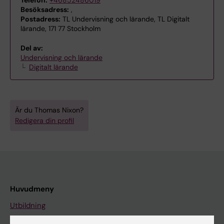
Besöksadress:
,
Postadress:
TL Undervisning och lärande, TL Digitalt
lärande, 171 77 Stockholm
Del av:
Undervisning och lärande
Digitalt lärande
Är du Thomas Nixon?
Redigera din profil
Huvudmeny
Utbildning
Forskarutbildning