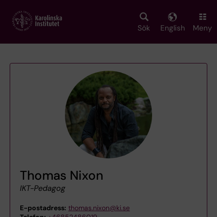
Skip
to
main
Sök
English
Meny
content
Thomas Nixon
IKT-Pedagog
E-postadress:
thomas.nixon@ki.se
Telefon:
+46852486019