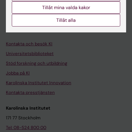
Tillåt mina valda kakor
Medarbetare
Tillåt alla
Medarbetarportalen
Kontakta och besök KI
Universitetsbiblioteket
Stöd forskning och utbildning
Jobba på KI
Karolinska Institutet Innovation
Kontakta presstjänsten
Karolinska Institutet
171 77 Stockholm
Tel: 08-524 800 00