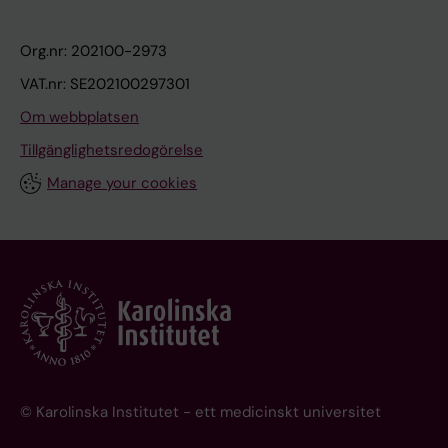
Org.nr: 202100-2973
VAT.nr: SE202100297301
Om webbplatsen
Tillgänglighetsredogörelse
Manage your cookies
© Karolinska Institutet - ett medicinskt universitet