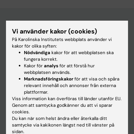
Vi använder kakor (cookies)
Huvudmeny
På Karolinska Institutets webbplats använder vi
Utbildning
kakor för olika syften:
Forskarutbildning
Nödvändiga
kakor för att webbplatsen ska
fungera korrekt.
Forskning
Kakor för
analys
för att förstå hur
Om KI
webbplatsen används.
Marknadsföringskakor
för att visa och spåra
relevant innehåll och annonser från externa
På gång
plattformar.
Viss information kan överföras till länder utanför EU.
Nyheter
Genom att samtycka godkänner du att vi sparar
Kalender
cookies.
Du kan när som helst ändra eller återkalla ditt
samtycke via kakikonen längst ned till vänster på
Student
sidan.