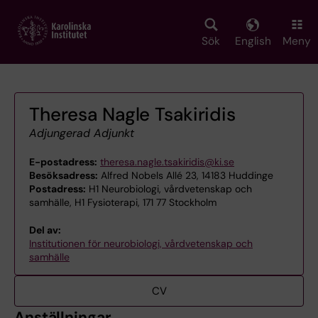
Skip
to
main
Sök
English
Meny
content
Theresa Nagle Tsakiridis
Adjungerad Adjunkt
E-postadress:
theresa.nagle.tsakiridis@ki.se
Besöksadress:
Alfred Nobels Allé 23, 14183 Huddinge
Postadress:
H1 Neurobiologi, vårdvetenskap och
samhälle, H1 Fysioterapi, 171 77 Stockholm
Del av:
Institutionen för neurobiologi, vårdvetenskap och
samhälle
CV
Anställningar