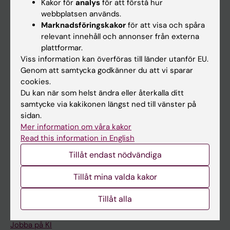
Kakor för
analys
för att förstå hur
Ladok
webbplatsen används.
Marknadsföringskakor
för att visa och spåra
Canvas
relevant innehåll och annonser från externa
Schema
plattformar.
Viss information kan överföras till länder utanför EU.
Studentmejlen
Genom att samtycka godkänner du att vi sparar
Kurs- och programwebbar
cookies.
Du kan när som helst ändra eller återkalla ditt
Student på KI
samtycke via kakikonen längst ned till vänster på
sidan.
Mer information om våra kakor
Medarbetare
Read this information in English
Medarbetarportalen
Tillåt endast nödvändiga
Kontakta och besök KI
Tillåt mina valda kakor
Universitetsbiblioteket
Tillåt alla
Stöd forskning och utbildning
Jobba på KI