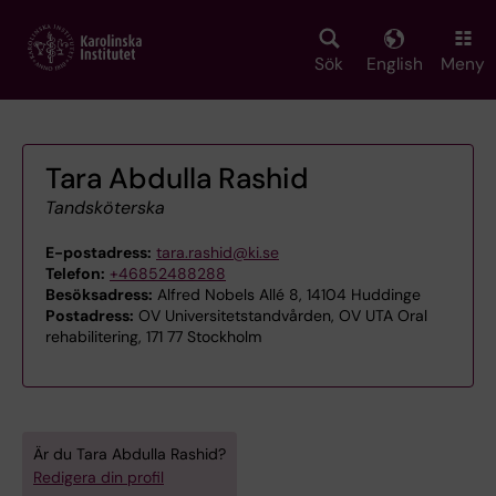
Skip
to
main
Sök
English
Meny
content
Tara Abdulla Rashid
Tandsköterska
E-postadress:
tara.rashid@ki.se
Telefon:
+46852488288
Besöksadress:
Alfred Nobels Allé 8, 14104 Huddinge
Postadress:
OV Universitetstandvården, OV UTA Oral
rehabilitering, 171 77 Stockholm
Är du Tara Abdulla Rashid?
Redigera din profil